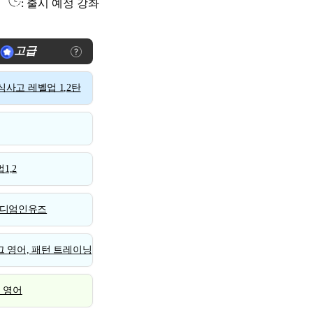
: 출시 예정 강좌
고급
사고 레벨업 1,2탄
1,2
디엄인유즈
 영어, 패턴 트레이닝
스 영어