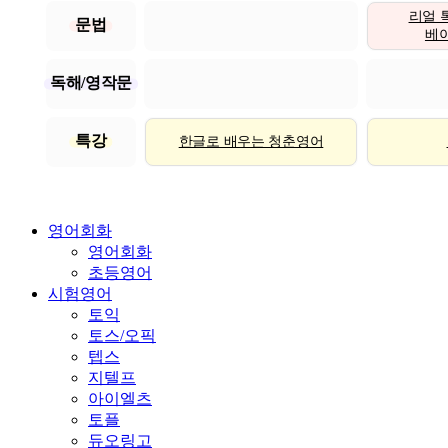
리얼 
문법
베이직
독해/영작문
특강
한글로 배우는 청춘영어
영어회화
영어회화
초등영어
시험영어
토익
토스/오픽
텝스
지텔프
아이엘츠
토플
듀오링고