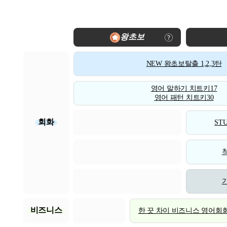
왕초보
NEW 왕초보탈출 1,2,3탄
영어 말하기 치트키17
영어 패턴 치트키30
회화
STU
비즈니스
한 끗 차이 비즈니스 영어회