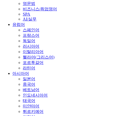
영문법
비즈니스/취업영어
SPA
AI/실무
유럽어
스페인어
프랑스어
독일어
러시아어
이탈리아어
헬라어(그리스어)
포르투갈어
라틴어
아시아어
일본어
중국어
베트남어
인도네시아어
태국어
미얀마어
튀르키예어