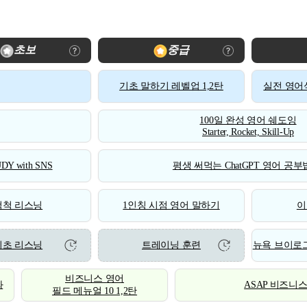
초보
중급
기초 말하기 레벨업 1,2탄
실전 영어식
100일 완성 영어 쉐도잉
Starter, Rocket, Skill-Up
DY with SNS
평생 써먹는 ChatGPT 영어 공부법
척척 리스닝
1인칭 시점 영어 말하기
이
기초 리스닝
트레이닝 훈련
뉴욕 브이로그
비즈니스 영어
화
ASAP 비즈니
필드 메뉴얼 10 1,2탄