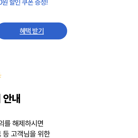
0원 할인 쿠폰 증정!
혜택 받기
 안내
동의를 해제하시면
보
등 고객님을 위한