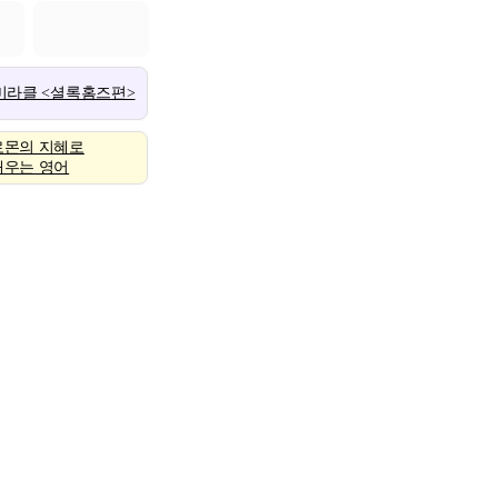
 미라클 <셜록홈즈편>
로몬의 지혜로
배우는 영어