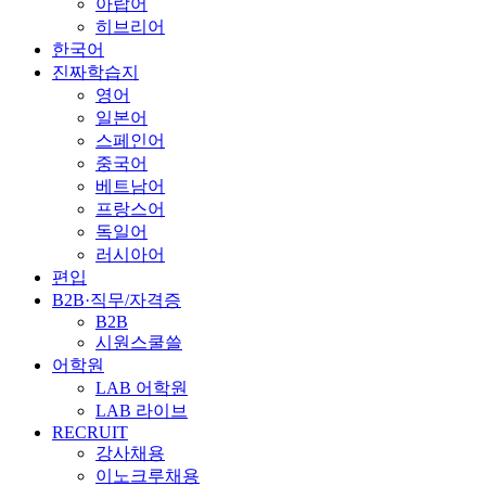
아랍어
히브리어
한국어
진짜학습지
영어
일본어
스페인어
중국어
베트남어
프랑스어
독일어
러시아어
편입
B2B·직무/자격증
B2B
시원스쿨쓸
어학원
LAB 어학원
LAB 라이브
RECRUIT
강사채용
이노크루채용