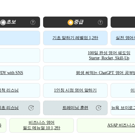
초보
중급
기초 말하기 레벨업 1,2탄
실전 영어식
100일 완성 영어 쉐도잉
Starter, Rocket, Skill-Up
DY with SNS
평생 써먹는 ChatGPT 영어 공부법
척척 리스닝
1인칭 시점 영어 말하기
이
기초 리스닝
트레이닝 훈련
뉴욕 브이로그
비즈니스 영어
화
ASAP 비즈니
필드 메뉴얼 10 1,2탄