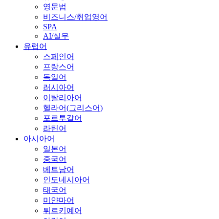
영문법
비즈니스/취업영어
SPA
AI/실무
유럽어
스페인어
프랑스어
독일어
러시아어
이탈리아어
헬라어(그리스어)
포르투갈어
라틴어
아시아어
일본어
중국어
베트남어
인도네시아어
태국어
미얀마어
튀르키예어