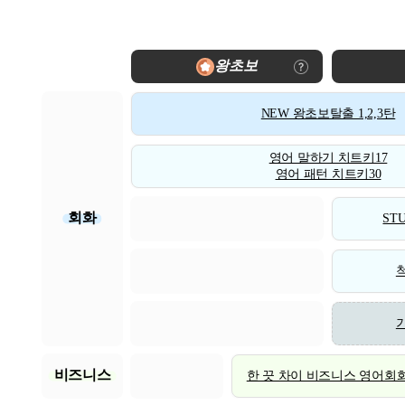
왕초보
NEW 왕초보탈출 1,2,3탄
영어 말하기 치트키17
영어 패턴 치트키30
회화
STU
비즈니스
한 끗 차이 비즈니스 영어회