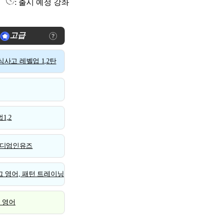
: 출시 예정 강좌
고급
사고 레벨업 1,2탄
1,2
디엄인유즈
 영어, 패턴 트레이닝
스 영어