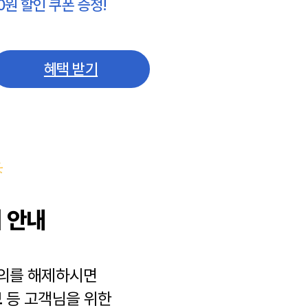
0원 할인 쿠폰 증정!
혜택 받기
 안내
동의를 해제하시면
보
등 고객님을 위한