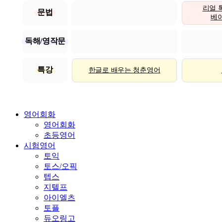
리얼 
문법
베이직
독해/영작문
특강
한글로 배우는 청춘영어
영어회화
영어회화
초등영어
시험영어
토익
토스/오픽
텝스
지텔프
아이엘츠
토플
듀오링고