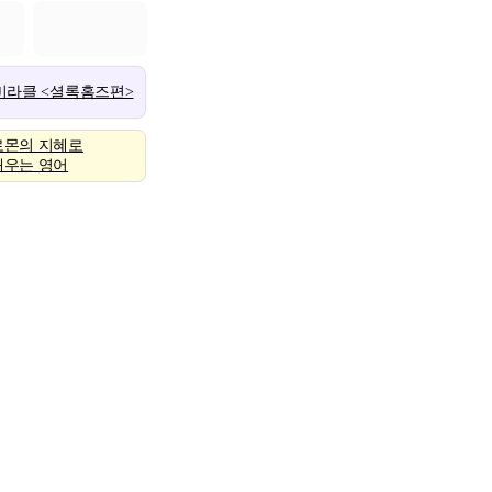
 미라클 <셜록홈즈편>
로몬의 지혜로
배우는 영어