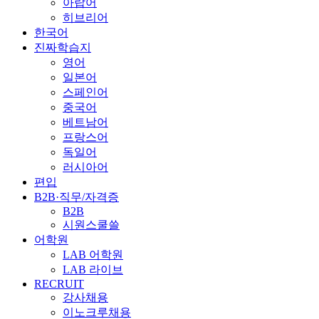
아랍어
히브리어
한국어
진짜학습지
영어
일본어
스페인어
중국어
베트남어
프랑스어
독일어
러시아어
편입
B2B·직무/자격증
B2B
시원스쿨쓸
어학원
LAB 어학원
LAB 라이브
RECRUIT
강사채용
이노크루채용