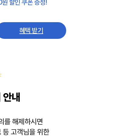
0원 할인 쿠폰 증정!
혜택 받기
 안내
동의를 해제하시면
보
등 고객님을 위한