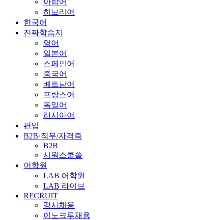
아랍어
히브리어
한국어
진짜학습지
영어
일본어
스페인어
중국어
베트남어
프랑스어
독일어
러시아어
편입
B2B·직무/자격증
B2B
시원스쿨쓸
어학원
LAB 어학원
LAB 라이브
RECRUIT
강사채용
이노크루채용