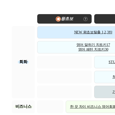
왕초보
NEW 왕초보탈출 1,2,3탄
영어 말하기 치트키17
영어 패턴 치트키30
회화
STU
비즈니스
한 끗 차이 비즈니스 영어회