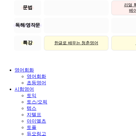
리얼 
문법
베이직
독해/영작문
특강
한글로 배우는 청춘영어
영어회화
영어회화
초등영어
시험영어
토익
토스/오픽
텝스
지텔프
아이엘츠
토플
듀오링고