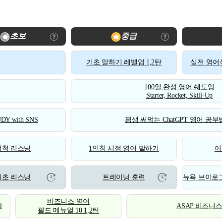
초보
중급
기초 말하기 레벨업 1,2탄
실전 영어식
100일 완성 영어 쉐도잉
Starter, Rocket, Skill-Up
DY with SNS
평생 써먹는 ChatGPT 영어 공부법
척척 리스닝
1인칭 시점 영어 말하기
이
기초 리스닝
트레이닝 훈련
뉴욕 브이로그
비즈니스 영어
화
ASAP 비즈니
필드 메뉴얼 10 1,2탄