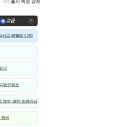
: 출시 예정 강좌
고급
사고 레벨업 1,2탄
1,2
디엄인유즈
 영어, 패턴 트레이닝
스 영어