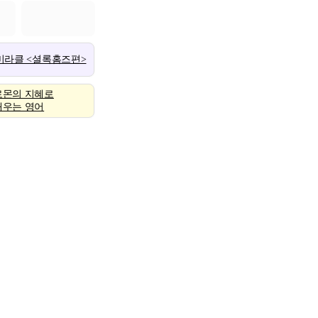
 미라클 <셜록홈즈편>
로몬의 지혜로
배우는 영어