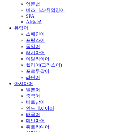
영문법
비즈니스/취업영어
SPA
AI/실무
유럽어
스페인어
프랑스어
독일어
러시아어
이탈리아어
헬라어(그리스어)
포르투갈어
라틴어
아시아어
일본어
중국어
베트남어
인도네시아어
태국어
미얀마어
튀르키예어