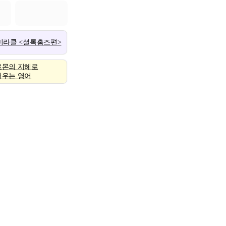
 미라클 <셜록홈즈편>
로몬의 지혜로
배우는 영어