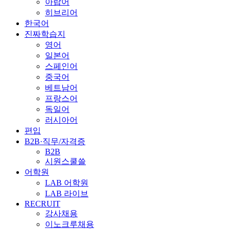
아랍어
히브리어
한국어
진짜학습지
영어
일본어
스페인어
중국어
베트남어
프랑스어
독일어
러시아어
편입
B2B·직무/자격증
B2B
시원스쿨쓸
어학원
LAB 어학원
LAB 라이브
RECRUIT
강사채용
이노크루채용