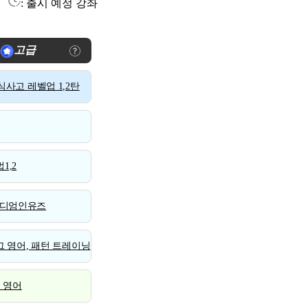
: 출시 예정 강좌
고급
사고 레벨업 1,2탄
1,2
디엄인유즈
 영어, 패턴 트레이닝
스 영어