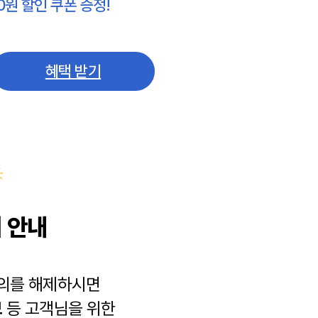
0원 할인 쿠폰 증정!
혜택 받기
 안내
동의를 해제하시면
보
등 고객님을 위한