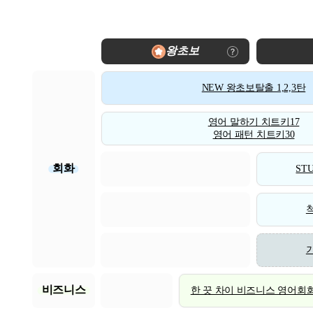
왕초보
NEW 왕초보탈출 1,2,3탄
영어 말하기 치트키17
영어 패턴 치트키30
회화
STU
비즈니스
한 끗 차이 비즈니스 영어회