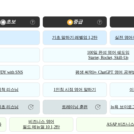
초보
중급
기초 말하기 레벨업 1,2탄
실전 영어식
100일 완성 영어 쉐도잉
Starter, Rocket, Skill-Up
DY with SNS
평생 써먹는 ChatGPT 영어 공부법
척척 리스닝
1인칭 시점 영어 말하기
이
기초 리스닝
트레이닝 훈련
뉴욕 브이로그
비즈니스 영어
화
ASAP 비즈니
필드 메뉴얼 10 1,2탄