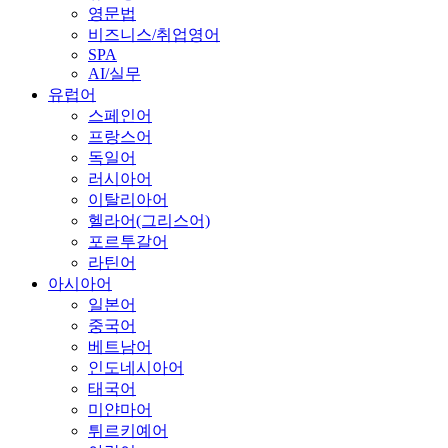
영문법
비즈니스/취업영어
SPA
AI/실무
유럽어
스페인어
프랑스어
독일어
러시아어
이탈리아어
헬라어(그리스어)
포르투갈어
라틴어
아시아어
일본어
중국어
베트남어
인도네시아어
태국어
미얀마어
튀르키예어