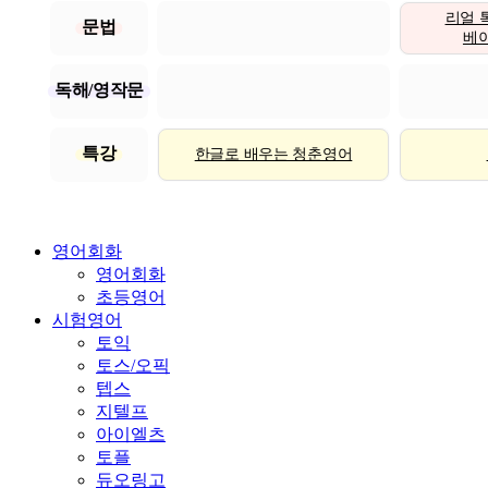
리얼 
문법
베이직
독해/영작문
특강
한글로 배우는 청춘영어
영어회화
영어회화
초등영어
시험영어
토익
토스/오픽
텝스
지텔프
아이엘츠
토플
듀오링고