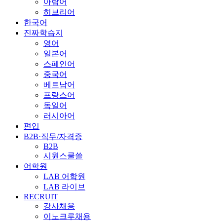
아랍어
히브리어
한국어
진짜학습지
영어
일본어
스페인어
중국어
베트남어
프랑스어
독일어
러시아어
편입
B2B·직무/자격증
B2B
시원스쿨쓸
어학원
LAB 어학원
LAB 라이브
RECRUIT
강사채용
이노크루채용