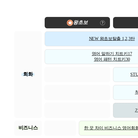
왕초보
NEW 왕초보탈출 1,2,3탄
영어 말하기 치트키17
영어 패턴 치트키30
회화
STU
비즈니스
한 끗 차이 비즈니스 영어회