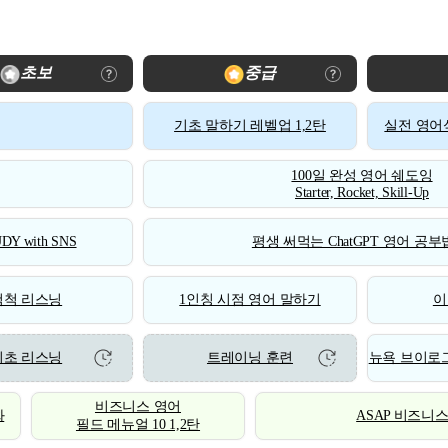
초보
중급
기초 말하기 레벨업 1,2탄
실전 영어식
100일 완성 영어 쉐도잉
Starter, Rocket, Skill-Up
DY with SNS
평생 써먹는 ChatGPT 영어 공부법
척척 리스닝
1인칭 시점 영어 말하기
이
기초 리스닝
트레이닝 훈련
뉴욕 브이로그
비즈니스 영어
화
ASAP 비즈니
필드 메뉴얼 10 1,2탄