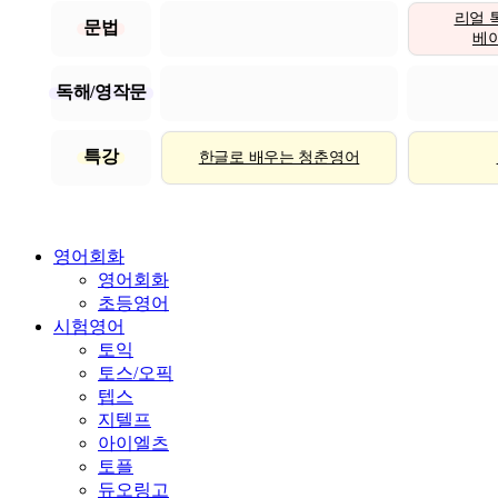
리얼 
문법
베이직
독해/영작문
특강
한글로 배우는 청춘영어
영어회화
영어회화
초등영어
시험영어
토익
토스/오픽
텝스
지텔프
아이엘츠
토플
듀오링고