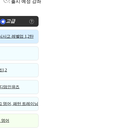
: 출시 예정 강좌
고급
사고 레벨업 1,2탄
1,2
디엄인유즈
 영어, 패턴 트레이닝
스 영어