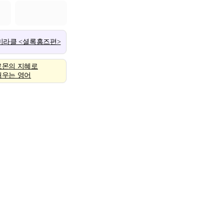
 미라클 <셜록홈즈편>
로몬의 지혜로
배우는 영어