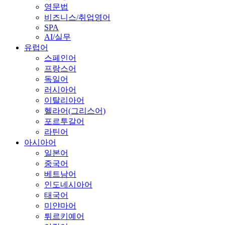
영문법
비즈니스/취업영어
SPA
AI/실무
유럽어
스페인어
프랑스어
독일어
러시아어
이탈리아어
헬라어(그리스어)
포르투갈어
라틴어
아시아어
일본어
중국어
베트남어
인도네시아어
태국어
미얀마어
튀르키예어