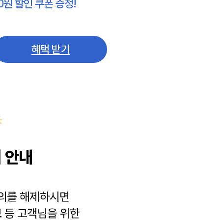
0원 할인 쿠폰 증정!
혜택 받기
 안내
동의를 해제하시면
보
등 고객님을 위한