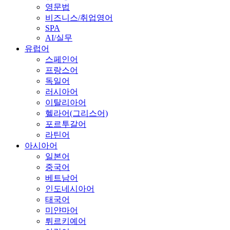
영문법
비즈니스/취업영어
SPA
AI/실무
유럽어
스페인어
프랑스어
독일어
러시아어
이탈리아어
헬라어(그리스어)
포르투갈어
라틴어
아시아어
일본어
중국어
베트남어
인도네시아어
태국어
미얀마어
튀르키예어