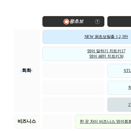
왕초보
NEW 왕초보탈출 1,2,3탄
영어 말하기 치트키17
영어 패턴 치트키30
회화
STU
비즈니스
한 끗 차이 비즈니스 영어회