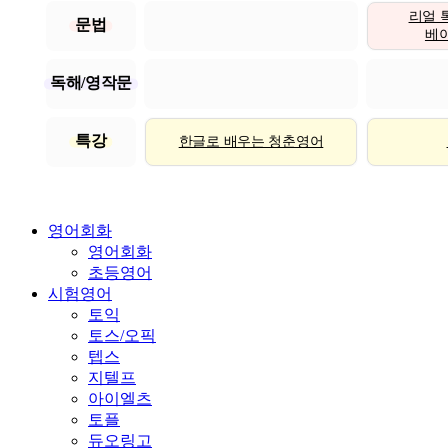
리얼 
문법
베이직
독해/영작문
특강
한글로 배우는 청춘영어
영어회화
영어회화
초등영어
시험영어
토익
토스/오픽
텝스
지텔프
아이엘츠
토플
듀오링고