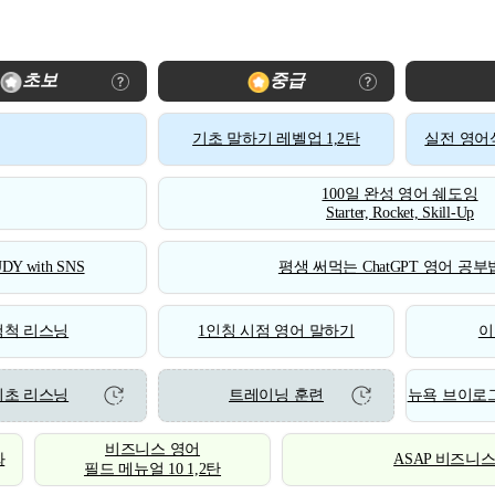
초보
중급
기초 말하기 레벨업 1,2탄
실전 영어식
100일 완성 영어 쉐도잉
Starter, Rocket, Skill-Up
DY with SNS
평생 써먹는 ChatGPT 영어 공부법
척척 리스닝
1인칭 시점 영어 말하기
이
기초 리스닝
트레이닝 훈련
뉴욕 브이로그
비즈니스 영어
화
ASAP 비즈니
필드 메뉴얼 10 1,2탄