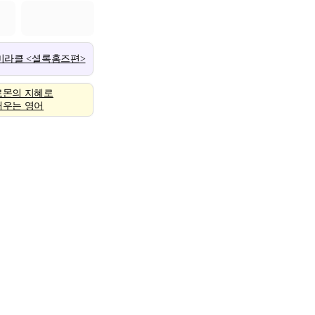
 미라클 <셜록홈즈편>
로몬의 지혜로
배우는 영어