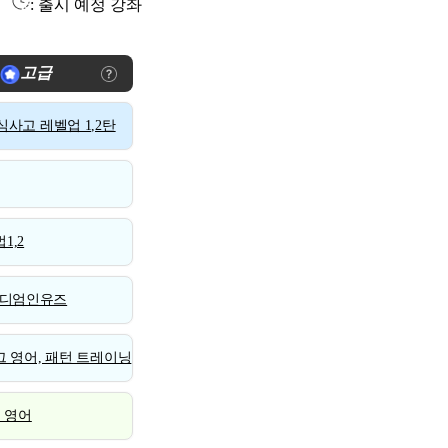
: 출시 예정 강좌
고급
사고 레벨업 1,2탄
1,2
디엄인유즈
 영어, 패턴 트레이닝
스 영어