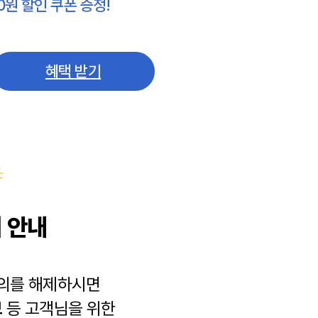
0원 할인 쿠폰 증정!
혜택 받기
 안내
동의를 해제하시면
보
등 고객님을 위한