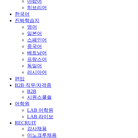
아랍어
히브리어
한국어
진짜학습지
영어
일본어
스페인어
중국어
베트남어
프랑스어
독일어
러시아어
편입
B2B·직무/자격증
B2B
시원스쿨쓸
어학원
LAB 어학원
LAB 라이브
RECRUIT
강사채용
이노크루채용