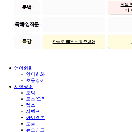
리얼 
문법
베이직
독해/영작문
특강
한글로 배우는 청춘영어
영어회화
영어회화
초등영어
시험영어
토익
토스/오픽
텝스
지텔프
아이엘츠
토플
듀오링고