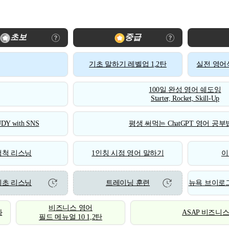
초보
중급
기초 말하기 레벨업 1,2탄
실전 영어식
100일 완성 영어 쉐도잉
Starter, Rocket, Skill-Up
DY with SNS
평생 써먹는 ChatGPT 영어 공부법
척척 리스닝
1인칭 시점 영어 말하기
이
기초 리스닝
트레이닝 훈련
뉴욕 브이로그
비즈니스 영어
화
ASAP 비즈니
필드 메뉴얼 10 1,2탄