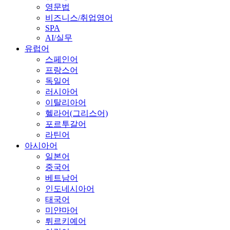
영문법
비즈니스/취업영어
SPA
AI/실무
유럽어
스페인어
프랑스어
독일어
러시아어
이탈리아어
헬라어(그리스어)
포르투갈어
라틴어
아시아어
일본어
중국어
베트남어
인도네시아어
태국어
미얀마어
튀르키예어