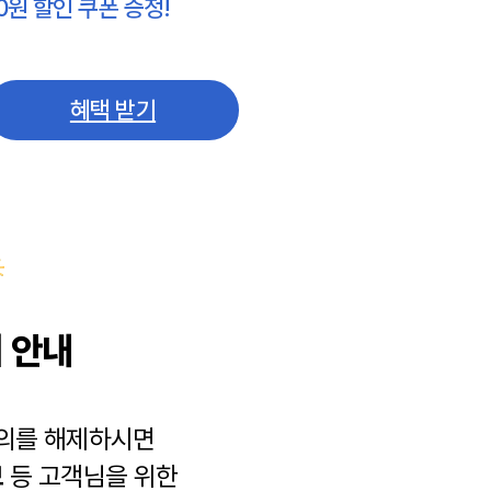
0원 할인 쿠폰 증정!
혜택 받기
 안내
동의를 해제하시면
보
등 고객님을 위한