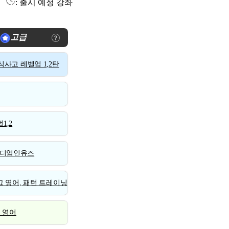
: 출시 예정 강좌
고급
사고 레벨업 1,2탄
1,2
디엄인유즈
 영어, 패턴 트레이닝
스 영어