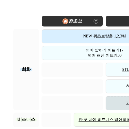
왕초보
NEW 왕초보탈출 1,2,3탄
영어 말하기 치트키17
영어 패턴 치트키30
회화
STU
비즈니스
한 끗 차이 비즈니스 영어회