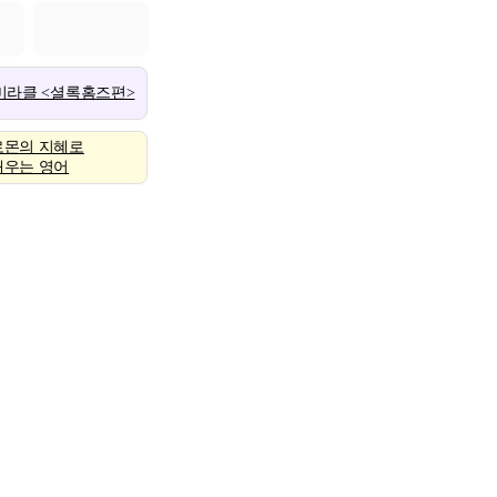
 미라클 <셜록홈즈편>
로몬의 지혜로
배우는 영어