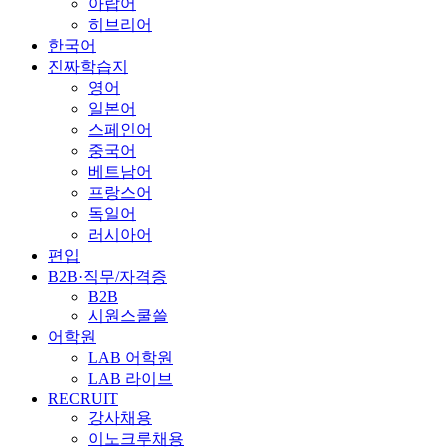
아랍어
히브리어
한국어
진짜학습지
영어
일본어
스페인어
중국어
베트남어
프랑스어
독일어
러시아어
편입
B2B·직무/자격증
B2B
시원스쿨쓸
어학원
LAB 어학원
LAB 라이브
RECRUIT
강사채용
이노크루채용