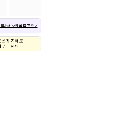
 미라클 <셜록홈즈편>
로몬의 지혜로
배우는 영어