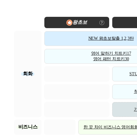
왕초보
NEW 왕초보탈출 1,2,3탄
영어 말하기 치트키17
영어 패턴 치트키30
회화
STU
비즈니스
한 끗 차이 비즈니스 영어회