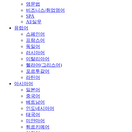
영문법
비즈니스/취업영어
SPA
AI/실무
유럽어
스페인어
프랑스어
독일어
러시아어
이탈리아어
헬라어(그리스어)
포르투갈어
라틴어
아시아어
일본어
중국어
베트남어
인도네시아어
태국어
미얀마어
튀르키예어