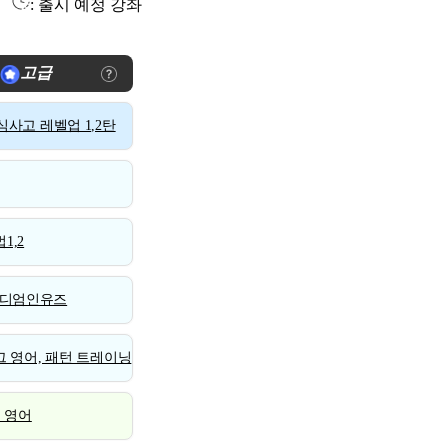
: 출시 예정 강좌
고급
사고 레벨업 1,2탄
1,2
디엄인유즈
 영어, 패턴 트레이닝
스 영어