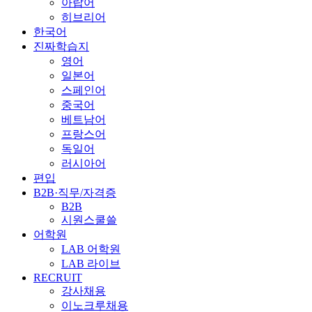
아랍어
히브리어
한국어
진짜학습지
영어
일본어
스페인어
중국어
베트남어
프랑스어
독일어
러시아어
편입
B2B·직무/자격증
B2B
시원스쿨쓸
어학원
LAB 어학원
LAB 라이브
RECRUIT
강사채용
이노크루채용