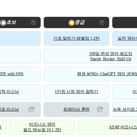
초보
중급
기초 말하기 레벨업 1,2탄
실전 영어식
100일 완성 영어 쉐도잉
Starter, Rocket, Skill-Up
DY with SNS
평생 써먹는 ChatGPT 영어 공부법
척척 리스닝
1인칭 시점 영어 말하기
이
기초 리스닝
트레이닝 훈련
뉴욕 브이로그
비즈니스 영어
화
ASAP 비즈니
필드 메뉴얼 10 1,2탄