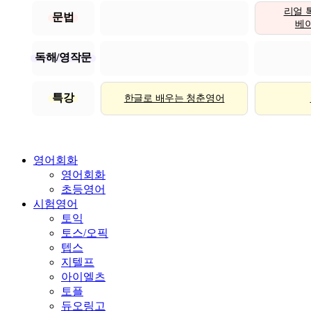
리얼 
문법
베이직
독해/영작문
특강
한글로 배우는 청춘영어
영어회화
영어회화
초등영어
시험영어
토익
토스/오픽
텝스
지텔프
아이엘츠
토플
듀오링고