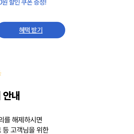
0원 할인 쿠폰 증정!
혜택 받기
 안내
동의를 해제하시면
보
등 고객님을 위한