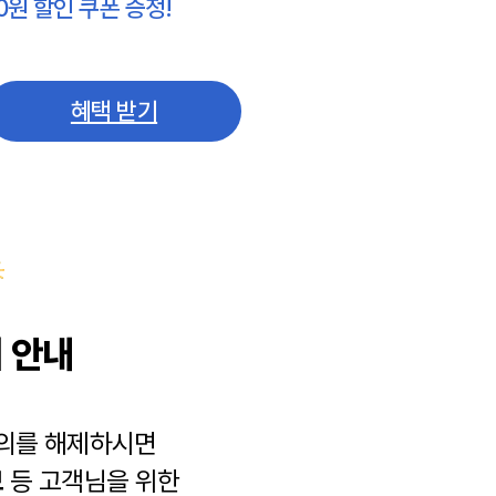
0원 할인 쿠폰 증정!
혜택 받기
 안내
동의를 해제하시면
보
등 고객님을 위한