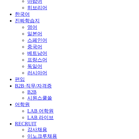
아랍어
히브리어
한국어
진짜학습지
영어
일본어
스페인어
중국어
베트남어
프랑스어
독일어
러시아어
편입
B2B·직무/자격증
B2B
시원스쿨쓸
어학원
LAB 어학원
LAB 라이브
RECRUIT
강사채용
이노크루채용