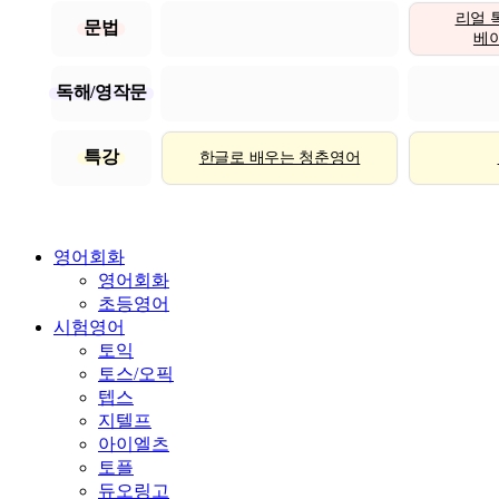
리얼 
문법
베이직
독해/영작문
특강
한글로 배우는 청춘영어
영어회화
영어회화
초등영어
시험영어
토익
토스/오픽
텝스
지텔프
아이엘츠
토플
듀오링고