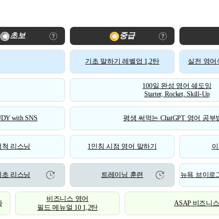
초보
중급
기초 말하기 레벨업 1,2탄
실전 영어식
100일 완성 영어 쉐도잉
Starter, Rocket, Skill-Up
DY with SNS
평생 써먹는 ChatGPT 영어 공부법
척척 리스닝
1인칭 시점 영어 말하기
이
기초 리스닝
트레이닝 훈련
뉴욕 브이로그
비즈니스 영어
화
ASAP 비즈니
필드 메뉴얼 10 1,2탄