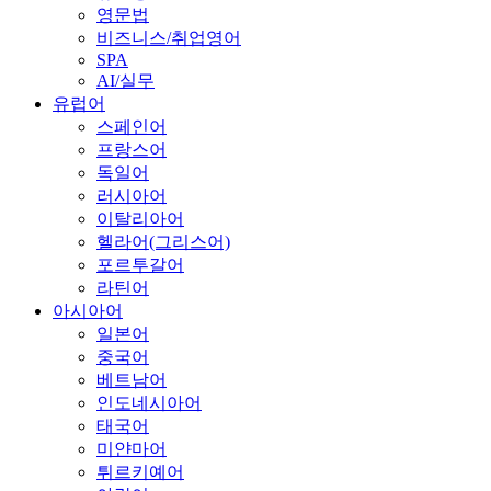
영문법
비즈니스/취업영어
SPA
AI/실무
유럽어
스페인어
프랑스어
독일어
러시아어
이탈리아어
헬라어(그리스어)
포르투갈어
라틴어
아시아어
일본어
중국어
베트남어
인도네시아어
태국어
미얀마어
튀르키예어