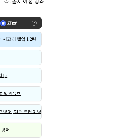
: 출시 예정 강좌
고급
사고 레벨업 1,2탄
1,2
디엄인유즈
 영어, 패턴 트레이닝
스 영어