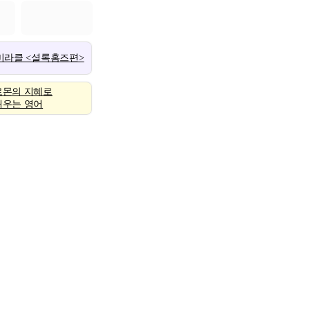
 미라클 <셜록홈즈편>
로몬의 지혜로
배우는 영어