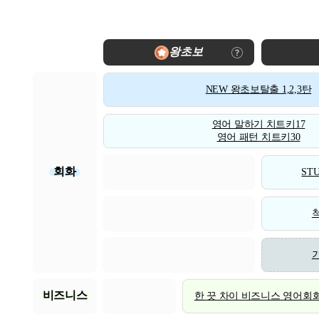
왕초보
NEW 왕초보탈출 1,2,3탄
영어 말하기 치트키17
영어 패턴 치트키30
회화
STU
비즈니스
한 끗 차이 비즈니스 영어회