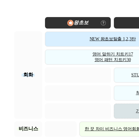
왕초보
NEW 왕초보탈출 1,2,3탄
영어 말하기 치트키17
영어 패턴 치트키30
회화
STU
비즈니스
한 끗 차이 비즈니스 영어회