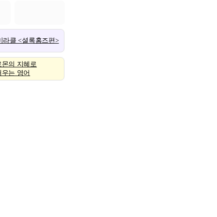
 미라클 <셜록홈즈편>
로몬의 지혜로
배우는 영어