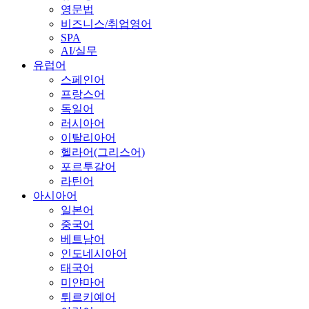
영문법
비즈니스/취업영어
SPA
AI/실무
유럽어
스페인어
프랑스어
독일어
러시아어
이탈리아어
헬라어(그리스어)
포르투갈어
라틴어
아시아어
일본어
중국어
베트남어
인도네시아어
태국어
미얀마어
튀르키예어