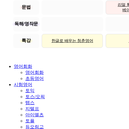
리얼 
문법
베이직
독해/영작문
특강
한글로 배우는 청춘영어
영어회화
영어회화
초등영어
시험영어
토익
토스/오픽
텝스
지텔프
아이엘츠
토플
듀오링고