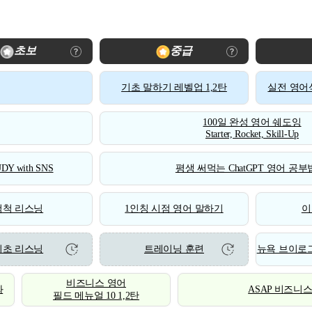
초보
중급
기초 말하기 레벨업 1,2탄
실전 영어식
100일 완성 영어 쉐도잉
Starter, Rocket, Skill-Up
DY with SNS
평생 써먹는 ChatGPT 영어 공부법
척척 리스닝
1인칭 시점 영어 말하기
이
기초 리스닝
트레이닝 훈련
뉴욕 브이로그
비즈니스 영어
화
ASAP 비즈니
필드 메뉴얼 10 1,2탄