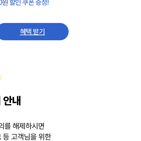
0원 할인 쿠폰 증정!
혜택 받기
 안내
동의를 해제하시면
보
등 고객님을 위한