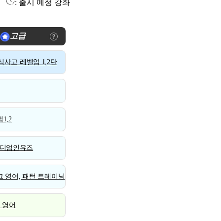
: 출시 예정 강좌
고급
사고 레벨업 1,2탄
1,2
디엄인유즈
 영어, 패턴 트레이닝
스 영어