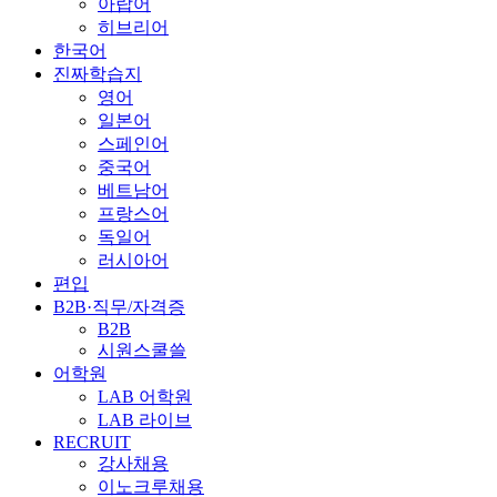
아랍어
히브리어
한국어
진짜학습지
영어
일본어
스페인어
중국어
베트남어
프랑스어
독일어
러시아어
편입
B2B·직무/자격증
B2B
시원스쿨쓸
어학원
LAB 어학원
LAB 라이브
RECRUIT
강사채용
이노크루채용