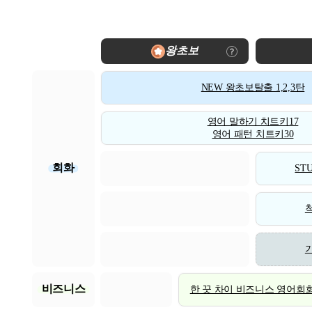
왕초보
NEW 왕초보탈출 1,2,3탄
영어 말하기 치트키17
영어 패턴 치트키30
회화
STU
비즈니스
한 끗 차이 비즈니스 영어회