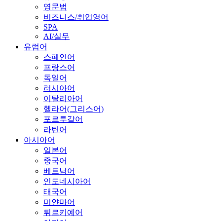
영문법
비즈니스/취업영어
SPA
AI/실무
유럽어
스페인어
프랑스어
독일어
러시아어
이탈리아어
헬라어(그리스어)
포르투갈어
라틴어
아시아어
일본어
중국어
베트남어
인도네시아어
태국어
미얀마어
튀르키예어