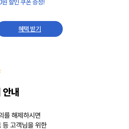
0원 할인 쿠폰 증정!
혜택 받기
 안내
동의를 해제하시면
보
등 고객님을 위한