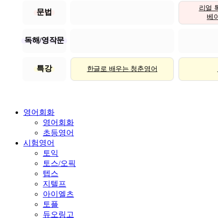
리얼 
문법
베이직
독해/영작문
특강
한글로 배우는 청춘영어
영어회화
영어회화
초등영어
시험영어
토익
토스/오픽
텝스
지텔프
아이엘츠
토플
듀오링고