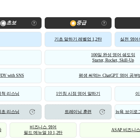
초보
중급
기초 말하기 레벨업 1,2탄
실전 영어식
100일 완성 영어 쉐도잉
Starter, Rocket, Skill-Up
DY with SNS
평생 써먹는 ChatGPT 영어 공부법
척척 리스닝
1인칭 시점 영어 말하기
이
기초 리스닝
트레이닝 훈련
뉴욕 브이로그
비즈니스 영어
화
ASAP 비즈니
필드 메뉴얼 10 1,2탄