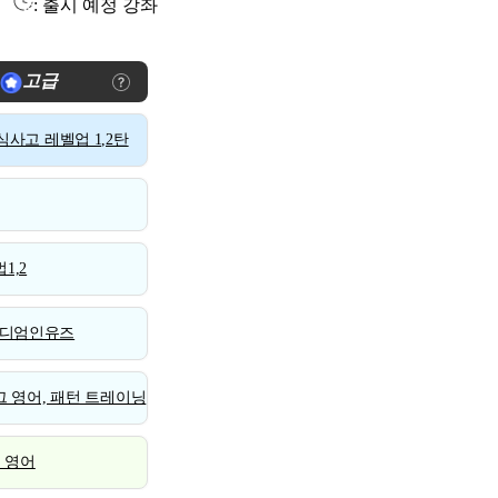
: 출시 예정 강좌
고급
사고 레벨업 1,2탄
1,2
디엄인유즈
 영어, 패턴 트레이닝
스 영어