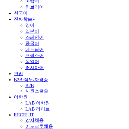
아랍어
히브리어
한국어
진짜학습지
영어
일본어
스페인어
중국어
베트남어
프랑스어
독일어
러시아어
편입
B2B·직무/자격증
B2B
시원스쿨쓸
어학원
LAB 어학원
LAB 라이브
RECRUIT
강사채용
이노크루채용