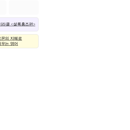
 미라클 <셜록홈즈편>
로몬의 지혜로
배우는 영어