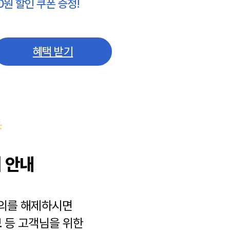
0원 할인 쿠폰 증정!
혜택 받기
 안내
동의를 해제하시면
보
등 고객님을 위한