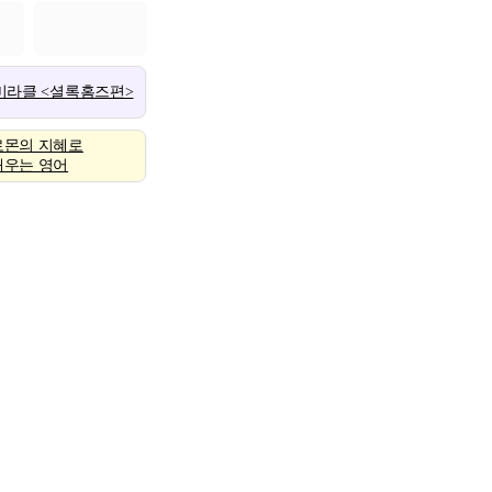
 미라클 <셜록홈즈편>
로몬의 지혜로
배우는 영어