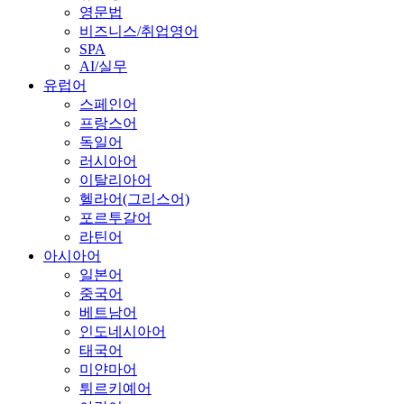
영문법
비즈니스/취업영어
SPA
AI/실무
유럽어
스페인어
프랑스어
독일어
러시아어
이탈리아어
헬라어(그리스어)
포르투갈어
라틴어
아시아어
일본어
중국어
베트남어
인도네시아어
태국어
미얀마어
튀르키예어