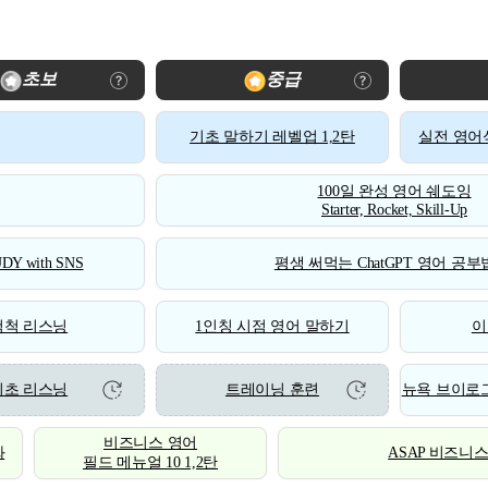
초보
중급
기초 말하기 레벨업 1,2탄
실전 영어식
100일 완성 영어 쉐도잉
Starter, Rocket, Skill-Up
DY with SNS
평생 써먹는 ChatGPT 영어 공부법
척척 리스닝
1인칭 시점 영어 말하기
이
기초 리스닝
트레이닝 훈련
뉴욕 브이로그
비즈니스 영어
화
ASAP 비즈니
필드 메뉴얼 10 1,2탄