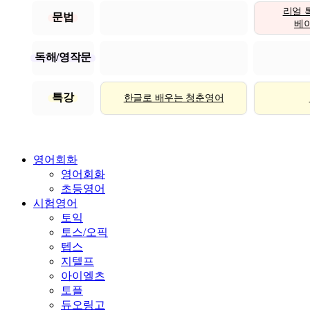
리얼 
문법
베이직
독해/영작문
특강
한글로 배우는 청춘영어
영어회화
영어회화
초등영어
시험영어
토익
토스/오픽
텝스
지텔프
아이엘츠
토플
듀오링고