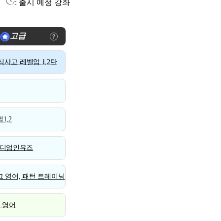
: 출시 예정 강좌
고급
사고 레벨업 1,2탄
1,2
디엄인유즈
 영어, 패턴 트레이닝
스 영어