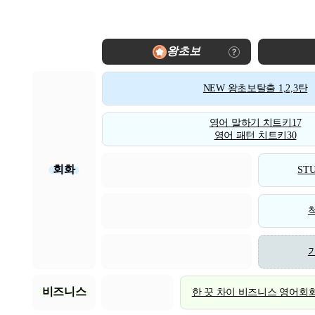
왕초보
NEW 왕초보탈출 1,2,3탄
영어 말하기 치트키17
영어 패턴 치트키30
회화
STU
비즈니스
한 끗 차이 비즈니스 영어회