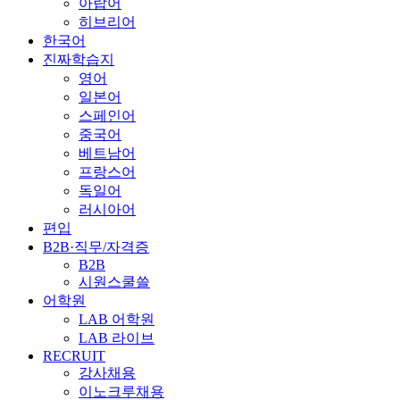
아랍어
히브리어
한국어
진짜학습지
영어
일본어
스페인어
중국어
베트남어
프랑스어
독일어
러시아어
편입
B2B·직무/자격증
B2B
시원스쿨쓸
어학원
LAB 어학원
LAB 라이브
RECRUIT
강사채용
이노크루채용