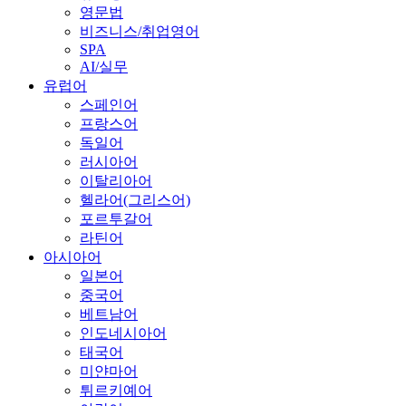
영문법
비즈니스/취업영어
SPA
AI/실무
유럽어
스페인어
프랑스어
독일어
러시아어
이탈리아어
헬라어(그리스어)
포르투갈어
라틴어
아시아어
일본어
중국어
베트남어
인도네시아어
태국어
미얀마어
튀르키예어