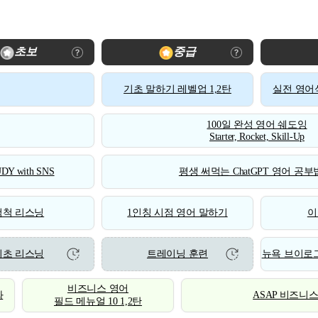
초보
중급
기초 말하기 레벨업 1,2탄
실전 영어식
100일 완성 영어 쉐도잉
Starter, Rocket, Skill-Up
DY with SNS
평생 써먹는 ChatGPT 영어 공부법
척척 리스닝
1인칭 시점 영어 말하기
이
기초 리스닝
트레이닝 훈련
뉴욕 브이로그
비즈니스 영어
화
ASAP 비즈니
필드 메뉴얼 10 1,2탄