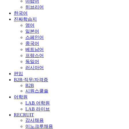
아랍어
히브리어
한국어
진짜학습지
영어
일본어
스페인어
중국어
베트남어
프랑스어
독일어
러시아어
편입
B2B·직무/자격증
B2B
시원스쿨쓸
어학원
LAB 어학원
LAB 라이브
RECRUIT
강사채용
이노크루채용