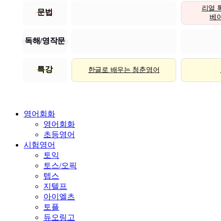
리얼 
문법
베이직
독해/영작문
특강
한글로 배우는 청춘영어
영어회화
영어회화
초등영어
시험영어
토익
토스/오픽
텝스
지텔프
아이엘츠
토플
듀오링고