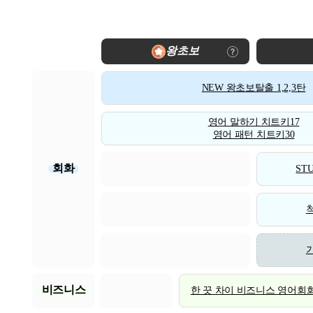
왕초보
NEW 왕초보탈출 1,2,3탄
영어 말하기 치트키17
영어 패턴 치트키30
회화
STU
비즈니스
한 끗 차이 비즈니스 영어회