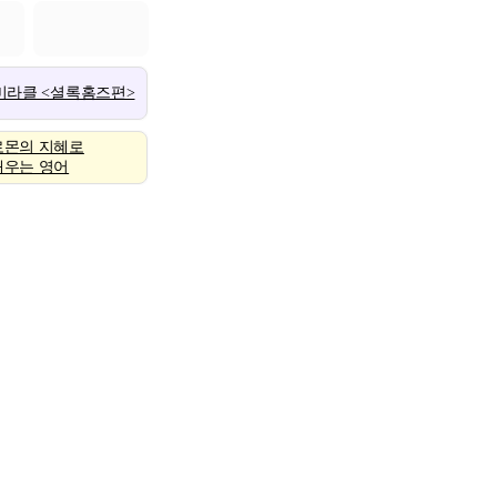
 미라클 <셜록홈즈편>
로몬의 지혜로
배우는 영어