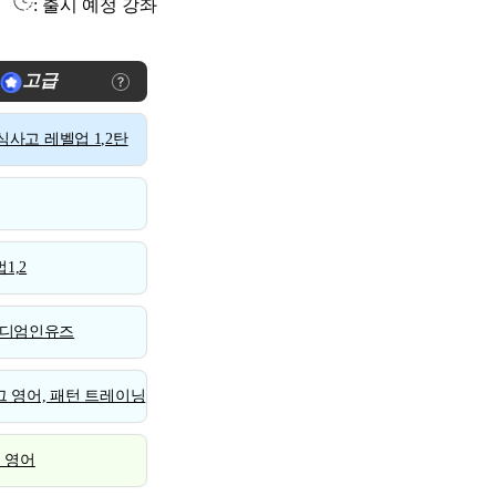
: 출시 예정 강좌
고급
사고 레벨업 1,2탄
1,2
디엄인유즈
 영어, 패턴 트레이닝
스 영어