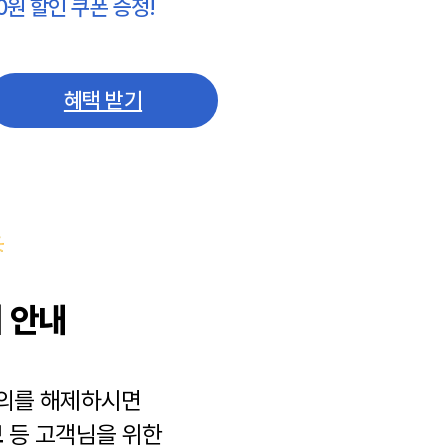
0원 할인 쿠폰 증정!
혜택 받기
 안내
동의를 해제하시면
보
등 고객님을 위한