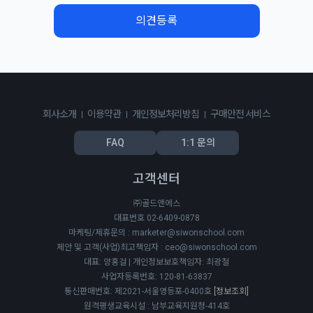
의견등록
회사소개
이용약관
개인정보처리방침
구매안전 서비스
FAQ
1:1 문의
고객센터
㈜골드앤에스
대표번호 02-6409-0878
마케팅/제휴문의 : marketer@siwonschool.com
제안 및 고객(사업)최고책임자 : ceo@siwonschool.com
대표: 양홍걸 | 개인정보보호책임자: 최광철
사업자등록번호: 120-81-63837
통신판매번호: 제2021-서울영등포-0400호
[정보조회]
원격평생교육시설 : 남부교육지원청-414호