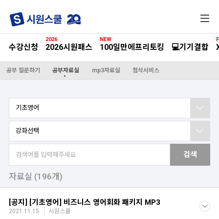
전
체
메
2026
NEW
F
뉴
수강신청
2026시원패스
100일만에프리토킹
💻기기결합
공부 질문하기
공부자료실
mp3자료실
첨삭서비스
기초영어
강좌선택
검색
자료실 (
196개
)
[공지] [기초영어] 비즈니스 영어회화 패키지 MP3
2021.11.15
시원스쿨