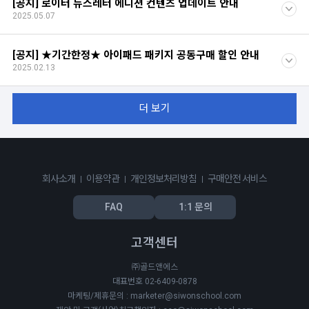
[공지] 로이터 뉴스레터 에디션 컨텐츠 업데이트 안내
2025.05.07
[공지] ★기간한정★ 아이패드 패키지 공동구매 할인 안내
2025.02.13
더 보기
회사소개
이용약관
개인정보처리방침
구매안전 서비스
FAQ
1:1 문의
고객센터
㈜골드앤에스
대표번호 02-6409-0878
마케팅/제휴문의 : marketer@siwonschool.com