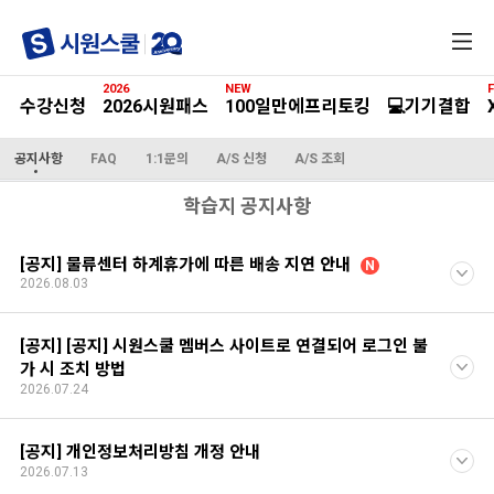
전
체
메
2026
NEW
F
뉴
수강신청
2026시원패스
100일만에프리토킹
💻기기결합
공지사항
FAQ
1:1문의
A/S 신청
A/S 조회
학습지 공지사항
[공지] 물류센터 하계휴가에 따른 배송 지연 안내
N
2026.08.03
[공지] [공지] 시원스쿨 멤버스 사이트로 연결되어 로그인 불
가 시 조치 방법
2026.07.24
[공지] 개인정보처리방침 개정 안내
2026.07.13