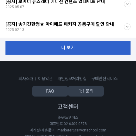
[공지] 로이터 뉴스레터 에디션 컨텐츠 업데이트 안내
2025.05.07
[공지] ★기간한정★ 아이패드 패키지 공동구매 할인 안내
2025.02.13
더 보기
회사소개
이용약관
개인정보처리방침
구매안전 서비스
FAQ
1:1 문의
고객센터
㈜골드앤에스
대표번호 02-6409-0878
마케팅/제휴문의 : marketer@siwonschool.com