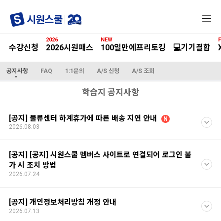
전
체
메
2026
NEW
F
뉴
수강신청
2026시원패스
100일만에프리토킹
💻기기결합
공지사항
FAQ
1:1문의
A/S 신청
A/S 조회
학습지 공지사항
[공지] 물류센터 하계휴가에 따른 배송 지연 안내
N
2026.08.03
[공지] [공지] 시원스쿨 멤버스 사이트로 연결되어 로그인 불
가 시 조치 방법
2026.07.24
[공지] 개인정보처리방침 개정 안내
2026.07.13