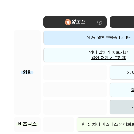
왕초보
NEW 왕초보탈출 1,2,3탄
영어 말하기 치트키17
영어 패턴 치트키30
회화
STU
비즈니스
한 끗 차이 비즈니스 영어회