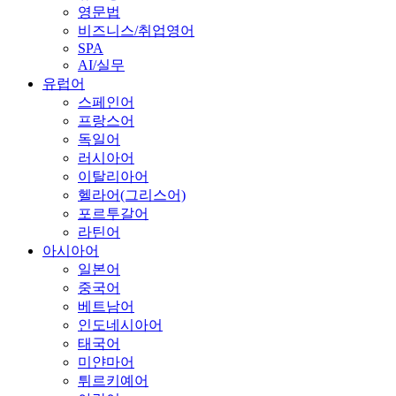
영문법
비즈니스/취업영어
SPA
AI/실무
유럽어
스페인어
프랑스어
독일어
러시아어
이탈리아어
헬라어(그리스어)
포르투갈어
라틴어
아시아어
일본어
중국어
베트남어
인도네시아어
태국어
미얀마어
튀르키예어