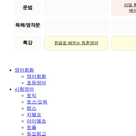
리얼 
문법
베이직
독해/영작문
특강
한글로 배우는 청춘영어
영어회화
영어회화
초등영어
시험영어
토익
토스/오픽
텝스
지텔프
아이엘츠
토플
듀오링고