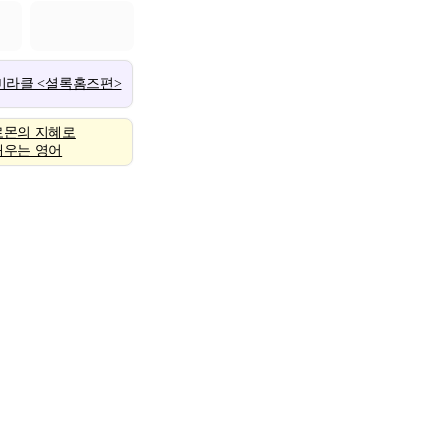
 미라클 <셜록홈즈편>
로몬의 지혜로
배우는 영어