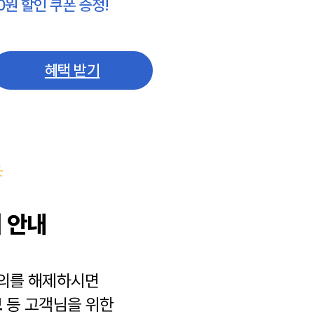
0원 할인 쿠폰 증정!
혜택 받기
 안내
동의를 해제하시면
보
등 고객님을 위한