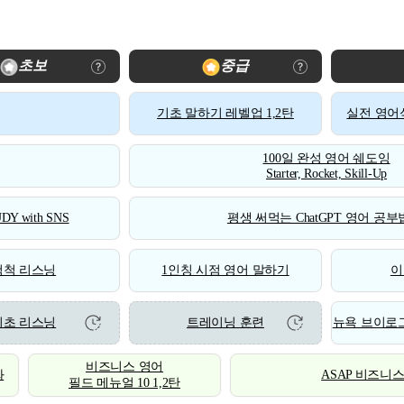
초보
중급
기초 말하기 레벨업 1,2탄
실전 영어식
100일 완성 영어 쉐도잉
Starter, Rocket, Skill-Up
DY with SNS
평생 써먹는 ChatGPT 영어 공부법
척척 리스닝
1인칭 시점 영어 말하기
이
기초 리스닝
트레이닝 훈련
뉴욕 브이로그
비즈니스 영어
화
ASAP 비즈니
필드 메뉴얼 10 1,2탄