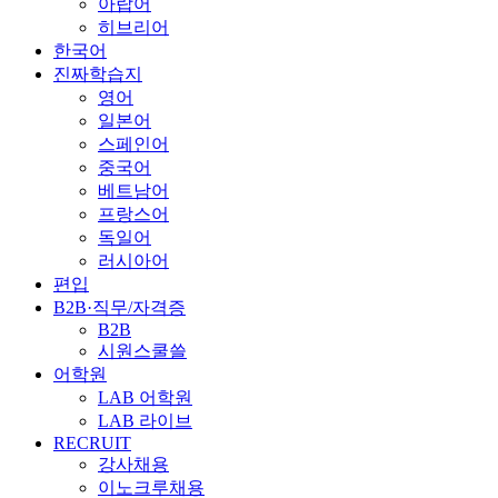
아랍어
히브리어
한국어
진짜학습지
영어
일본어
스페인어
중국어
베트남어
프랑스어
독일어
러시아어
편입
B2B·직무/자격증
B2B
시원스쿨쓸
어학원
LAB 어학원
LAB 라이브
RECRUIT
강사채용
이노크루채용