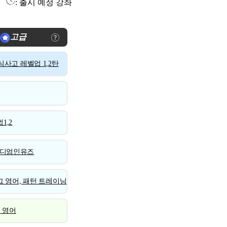
: 출시 예정 강좌
고급
사고 레벨업 1,2탄
1,2
디엄인유즈
 영어, 패턴 트레이닝
스 영어