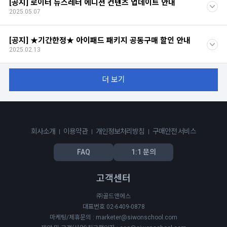
[공지] 로이터 뉴스레터 에디션 컨텐츠 업데이트 안내
2025.05.07
[공지] ★기간한정★ 아이패드 패키지 공동구매 할인 안내
2025.02.13
더 보기
회사소개
이용약관
개인정보처리방침
구매안전 서비스
FAQ
1:1 문의
고객센터
㈜골드앤에스
대표번호 02-6409-0878
마케팅/제휴문의 : marketer@siwonschool.com