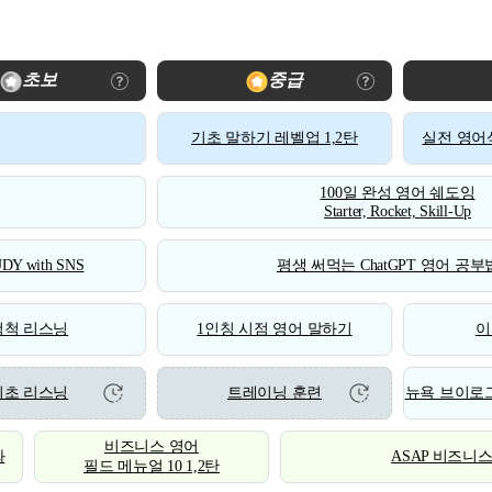
초보
중급
기초 말하기 레벨업 1,2탄
실전 영어식
100일 완성 영어 쉐도잉
Starter, Rocket, Skill-Up
DY with SNS
평생 써먹는 ChatGPT 영어 공부법
척척 리스닝
1인칭 시점 영어 말하기
이
기초 리스닝
트레이닝 훈련
뉴욕 브이로그
비즈니스 영어
화
ASAP 비즈니
필드 메뉴얼 10 1,2탄