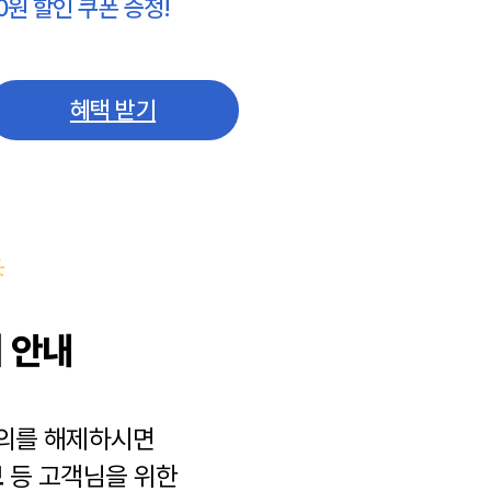
0원 할인 쿠폰 증정!
혜택 받기
 안내
동의를 해제하시면
보
등 고객님을 위한