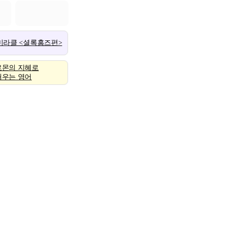
 미라클 <셜록홈즈편>
로몬의 지혜로
배우는 영어