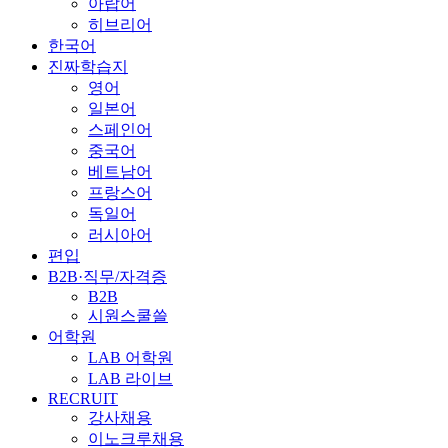
아랍어
히브리어
한국어
진짜학습지
영어
일본어
스페인어
중국어
베트남어
프랑스어
독일어
러시아어
편입
B2B·직무/자격증
B2B
시원스쿨쓸
어학원
LAB 어학원
LAB 라이브
RECRUIT
강사채용
이노크루채용