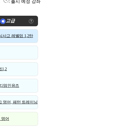
: 출시 예정 강좌
고급
사고 레벨업 1,2탄
1,2
디엄인유즈
 영어, 패턴 트레이닝
스 영어