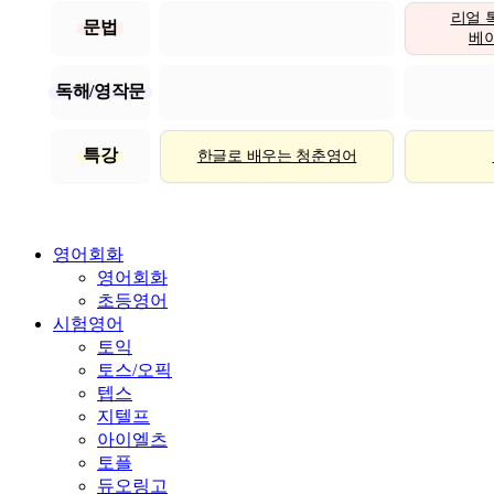
리얼 
문법
베이직
독해/영작문
특강
한글로 배우는 청춘영어
영어회화
영어회화
초등영어
시험영어
토익
토스/오픽
텝스
지텔프
아이엘츠
토플
듀오링고