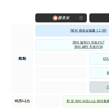
왕초보
NEW 왕초보탈출 1,2,3탄
영어 말하기 치트키17
영어 패턴 치트키30
회화
STU
비즈니스
한 끗 차이 비즈니스 영어회