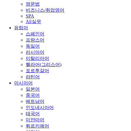
영문법
비즈니스/취업영어
SPA
AI/실무
유럽어
스페인어
프랑스어
독일어
러시아어
이탈리아어
헬라어(그리스어)
포르투갈어
라틴어
아시아어
일본어
중국어
베트남어
인도네시아어
태국어
미얀마어
튀르키예어