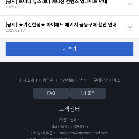
[공지] 로이터 뉴스레터 에디션 컨텐츠 업데이트 안내
2025.05.07
[공지] ★기간한정★ 아이패드 패키지 공동구매 할인 안내
2025.02.13
더 보기
회사소개
이용약관
개인정보처리방침
구매안전 서비스
FAQ
1:1 문의
고객센터
㈜골드앤에스
대표번호 02-6409-0878
마케팅/제휴문의 : marketer@siwonschool.com