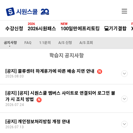
전
체
메
2026
NEW
F
뉴
수강신청
2026시원패스
100일만에프리토킹
💻기기결합
공지사항
FAQ
1:1문의
A/S 신청
A/S 조회
학습지 공지사항
[공지] 물류센터 하계휴가에 따른 배송 지연 안내
N
2026.08.03
[공지] [공지] 시원스쿨 멤버스 사이트로 연결되어 로그인 불
가 시 조치 방법
N
2026.07.24
[공지] 개인정보처리방침 개정 안내
2026.07.13