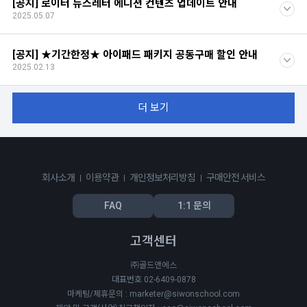
[공지] 로이터 뉴스레터 에디션 컨텐츠 업데이트 안내
2025.05.07
[공지] ★기간한정★ 아이패드 패키지 공동구매 할인 안내
2025.02.13
더 보기
회사소개
이용약관
개인정보처리방침
구매안전 서비스
FAQ
1:1 문의
고객센터
㈜골드앤에스
대표번호 02-6409-0878
마케팅/제휴문의 : marketer@siwonschool.com