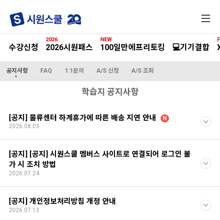
전
체
메
2026
NEW
F
뉴
수강신청
2026시원패스
100일만에프리토킹
💻기기결합
공지사항
FAQ
1:1문의
A/S 신청
A/S 조회
학습지 공지사항
[공지] 물류센터 하계휴가에 따른 배송 지연 안내
N
2026.08.03
[공지] [공지] 시원스쿨 멤버스 사이트로 연결되어 로그인 불
가 시 조치 방법
2026.07.24
[공지] 개인정보처리방침 개정 안내
2026.07.13