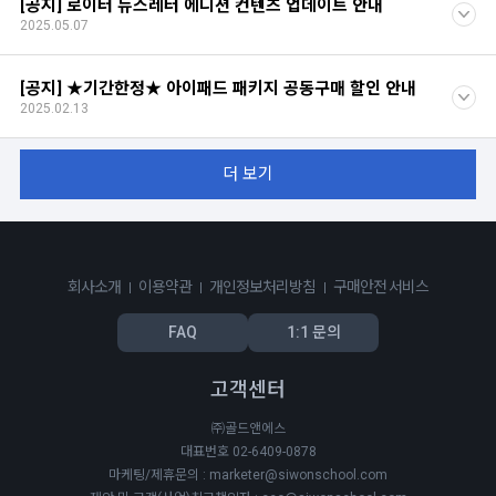
[공지] 로이터 뉴스레터 에디션 컨텐츠 업데이트 안내
2025.05.07
[공지] ★기간한정★ 아이패드 패키지 공동구매 할인 안내
2025.02.13
더 보기
회사소개
이용약관
개인정보처리방침
구매안전 서비스
FAQ
1:1 문의
고객센터
㈜골드앤에스
대표번호 02-6409-0878
마케팅/제휴문의 : marketer@siwonschool.com