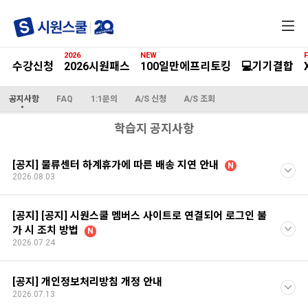
전
체
메
2026
NEW
F
뉴
수강신청
2026시원패스
100일만에프리토킹
💻기기결합
공지사항
FAQ
1:1문의
A/S 신청
A/S 조회
학습지 공지사항
[공지] 물류센터 하계휴가에 따른 배송 지연 안내
N
2026.08.03
[공지] [공지] 시원스쿨 멤버스 사이트로 연결되어 로그인 불
가 시 조치 방법
N
2026.07.24
[공지] 개인정보처리방침 개정 안내
2026.07.13