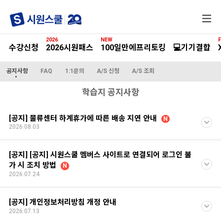
전
체
메
2026
NEW
F
뉴
수강신청
2026시원패스
100일만에프리토킹
💻기기결합
공지사항
FAQ
1:1문의
A/S 신청
A/S 조회
학습지 공지사항
[공지] 물류센터 하계휴가에 따른 배송 지연 안내
N
2026.08.03
[공지] [공지] 시원스쿨 멤버스 사이트로 연결되어 로그인 불
가 시 조치 방법
N
2026.07.24
[공지] 개인정보처리방침 개정 안내
2026.07.13