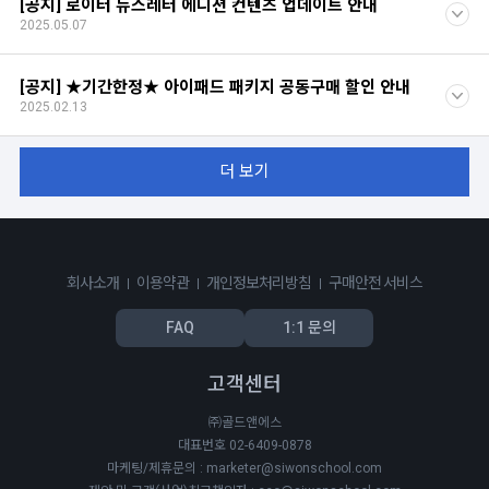
[공지] 로이터 뉴스레터 에디션 컨텐츠 업데이트 안내
2025.05.07
[공지] ★기간한정★ 아이패드 패키지 공동구매 할인 안내
2025.02.13
더 보기
회사소개
이용약관
개인정보처리방침
구매안전 서비스
FAQ
1:1 문의
고객센터
㈜골드앤에스
대표번호 02-6409-0878
마케팅/제휴문의 : marketer@siwonschool.com