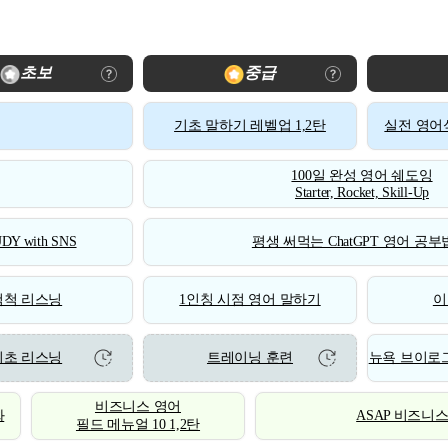
초보
중급
기초 말하기 레벨업 1,2탄
실전 영어식
100일 완성 영어 쉐도잉
Starter, Rocket, Skill-Up
DY with SNS
평생 써먹는 ChatGPT 영어 공부법
척척 리스닝
1인칭 시점 영어 말하기
이
기초 리스닝
트레이닝 훈련
뉴욕 브이로그
비즈니스 영어
화
ASAP 비즈니
필드 메뉴얼 10 1,2탄