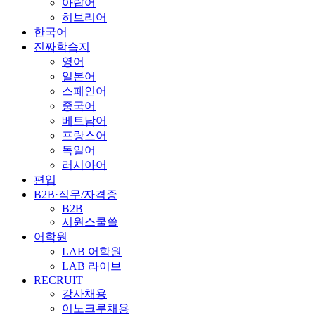
아랍어
히브리어
한국어
진짜학습지
영어
일본어
스페인어
중국어
베트남어
프랑스어
독일어
러시아어
편입
B2B·직무/자격증
B2B
시원스쿨쓸
어학원
LAB 어학원
LAB 라이브
RECRUIT
강사채용
이노크루채용