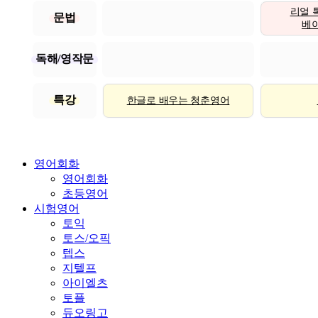
리얼 
문법
베이직
독해/영작문
특강
한글로 배우는 청춘영어
영어회화
영어회화
초등영어
시험영어
토익
토스/오픽
텝스
지텔프
아이엘츠
토플
듀오링고