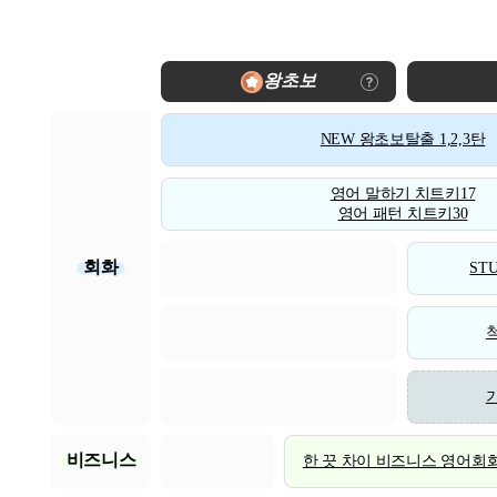
왕초보
NEW 왕초보탈출 1,2,3탄
영어 말하기 치트키17
영어 패턴 치트키30
회화
STU
비즈니스
한 끗 차이 비즈니스 영어회