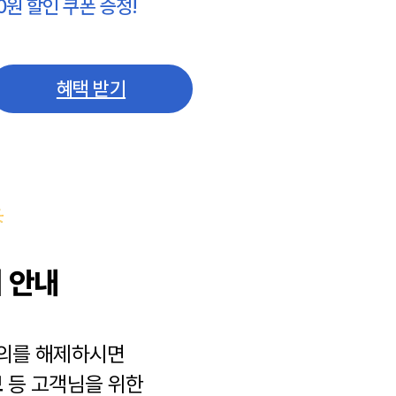
0원 할인 쿠폰 증정!
혜택 받기
 안내
동의를 해제하시면
보
등 고객님을 위한