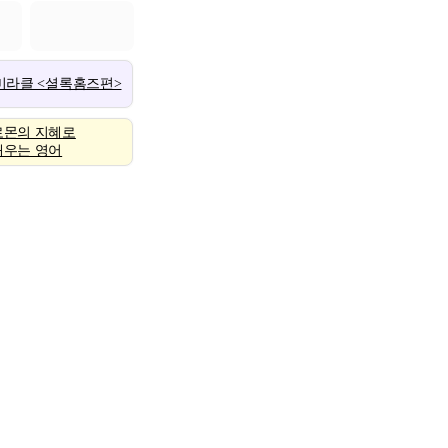
 미라클 <셜록홈즈편>
로몬의 지혜로
배우는 영어