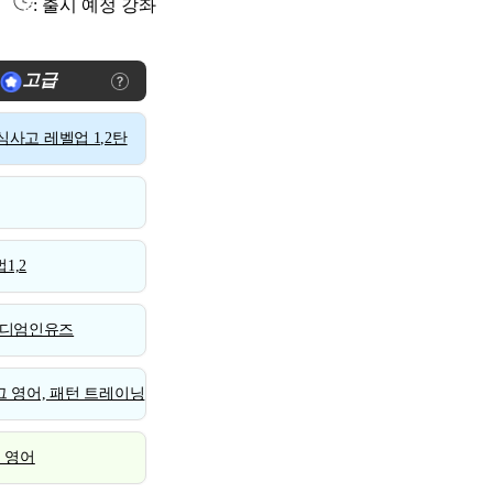
: 출시 예정 강좌
고급
사고 레벨업 1,2탄
1,2
디엄인유즈
 영어, 패턴 트레이닝
스 영어