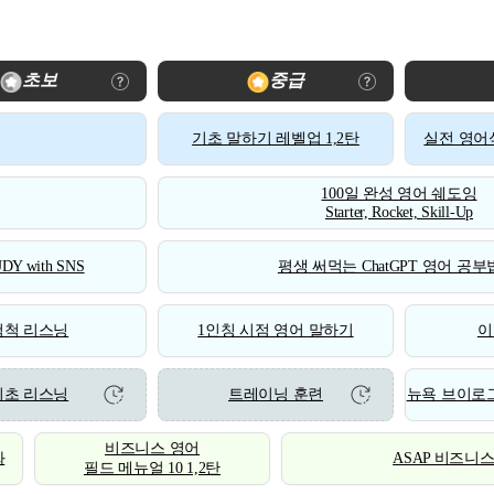
초보
중급
기초 말하기 레벨업 1,2탄
실전 영어식
100일 완성 영어 쉐도잉
Starter, Rocket, Skill-Up
DY with SNS
평생 써먹는 ChatGPT 영어 공부법
척척 리스닝
1인칭 시점 영어 말하기
이
기초 리스닝
트레이닝 훈련
뉴욕 브이로그
비즈니스 영어
화
ASAP 비즈니
필드 메뉴얼 10 1,2탄