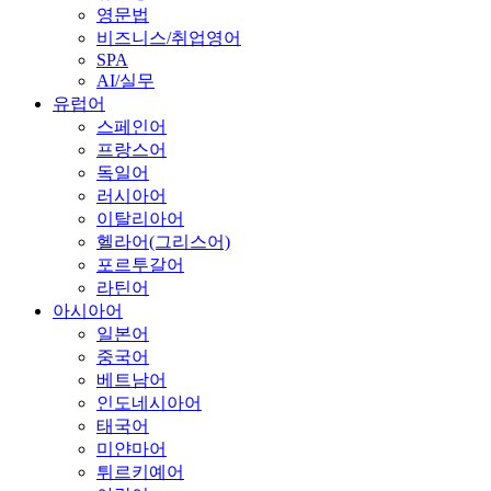
영문법
비즈니스/취업영어
SPA
AI/실무
유럽어
스페인어
프랑스어
독일어
러시아어
이탈리아어
헬라어(그리스어)
포르투갈어
라틴어
아시아어
일본어
중국어
베트남어
인도네시아어
태국어
미얀마어
튀르키예어