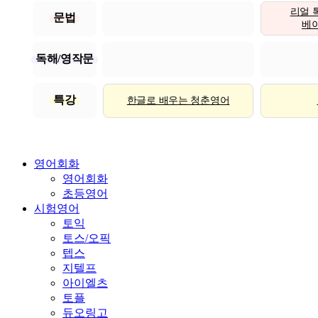
리얼 
문법
베이직
독해/영작문
특강
한글로 배우는 청춘영어
영어회화
영어회화
초등영어
시험영어
토익
토스/오픽
텝스
지텔프
아이엘츠
토플
듀오링고