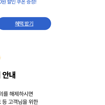
0원 할인 쿠폰 증정!
혜택 받기
 안내
동의를 해제하시면
보
등 고객님을 위한