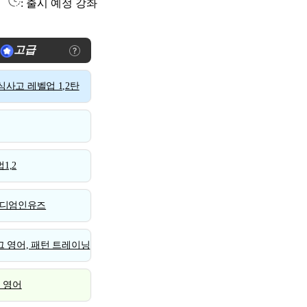
: 출시 예정 강좌
고급
사고 레벨업 1,2탄
1,2
디엄인유즈
 영어, 패턴 트레이닝
스 영어