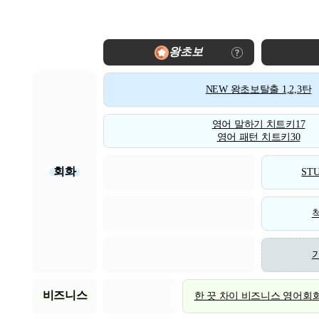
왕초보
NEW 왕초보탈출 1,2,3탄
영어 말하기 치트키17
영어 패턴 치트키30
회화
STU
비즈니스
한 끗 차이 비즈니스 영어회