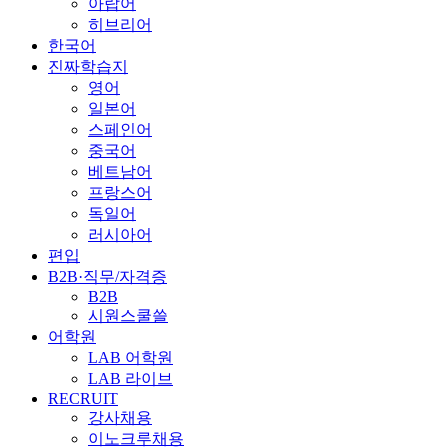
아랍어
히브리어
한국어
진짜학습지
영어
일본어
스페인어
중국어
베트남어
프랑스어
독일어
러시아어
편입
B2B·직무/자격증
B2B
시원스쿨쓸
어학원
LAB 어학원
LAB 라이브
RECRUIT
강사채용
이노크루채용