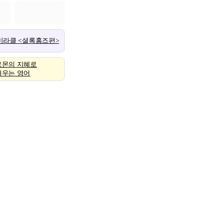
 미라클 <셜록홈즈편>
로몬의 지혜로
배우는 영어