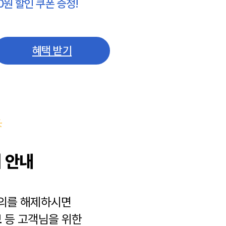
0원 할인 쿠폰 증정!
혜택 받기
 안내
동의를 해제하시면
보
등 고객님을 위한