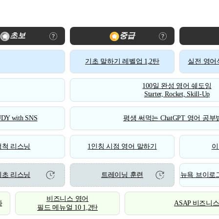
초보
중급
기초 말하기 레벨업 1,2탄
실전 영어식
100일 완성 영어 쉐도잉
Starter, Rocket, Skill-Up
DY with SNS
평생 써먹는 ChatGPT 영어 공부법
척척 리스닝
1인칭 시점 영어 말하기
이
기초 리스닝
트레이닝 훈련
뉴욕 브이로그
비즈니스 영어
화
ASAP 비즈니
필드 메뉴얼 10 1,2탄