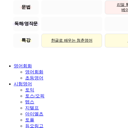
리얼 
문법
베이직
독해/영작문
특강
한글로 배우는 청춘영어
영어회화
영어회화
초등영어
시험영어
토익
토스/오픽
텝스
지텔프
아이엘츠
토플
듀오링고