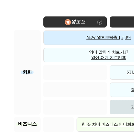
왕초보
NEW 왕초보탈출 1,2,3탄
영어 말하기 치트키17
영어 패턴 치트키30
회화
STU
비즈니스
한 끗 차이 비즈니스 영어회