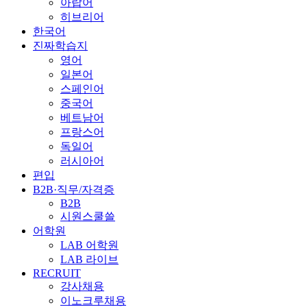
아랍어
히브리어
한국어
진짜학습지
영어
일본어
스페인어
중국어
베트남어
프랑스어
독일어
러시아어
편입
B2B·직무/자격증
B2B
시원스쿨쓸
어학원
LAB 어학원
LAB 라이브
RECRUIT
강사채용
이노크루채용