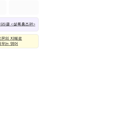
 미라클 <셜록홈즈편>
로몬의 지혜로
배우는 영어