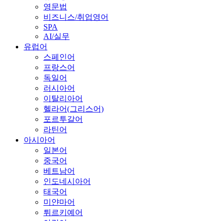
영문법
비즈니스/취업영어
SPA
AI/실무
유럽어
스페인어
프랑스어
독일어
러시아어
이탈리아어
헬라어(그리스어)
포르투갈어
라틴어
아시아어
일본어
중국어
베트남어
인도네시아어
태국어
미얀마어
튀르키예어