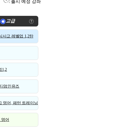
: 출시 예정 강좌
고급
사고 레벨업 1,2탄
1,2
디엄인유즈
 영어, 패턴 트레이닝
스 영어