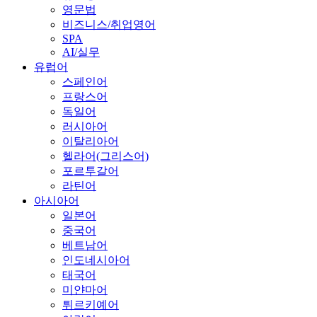
영문법
비즈니스/취업영어
SPA
AI/실무
유럽어
스페인어
프랑스어
독일어
러시아어
이탈리아어
헬라어(그리스어)
포르투갈어
라틴어
아시아어
일본어
중국어
베트남어
인도네시아어
태국어
미얀마어
튀르키예어