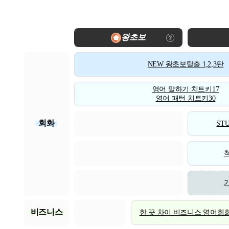
왕초보
NEW 왕초보탈출 1,2,3탄
영어 말하기 치트키17
영어 패턴 치트키30
회화
STU
비즈니스
한 끗 차이 비즈니스 영어회