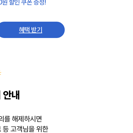
0원 할인 쿠폰 증정!
혜택 받기
 안내
동의를 해제하시면
보
등 고객님을 위한