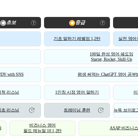
초보
중급
기초 말하기 레벨업 1,2탄
실전 영어식
100일 완성 영어 쉐도잉
Starter, Rocket, Skill-Up
DY with SNS
평생 써먹는 ChatGPT 영어 공부법
척척 리스닝
1인칭 시점 영어 말하기
이
기초 리스닝
트레이닝 훈련
뉴욕 브이로그
비즈니스 영어
화
ASAP 비즈니
필드 메뉴얼 10 1,2탄