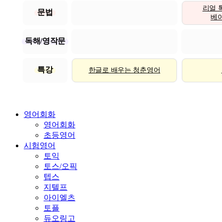
리얼 
문법
베이직
독해/영작문
특강
한글로 배우는 청춘영어
영어회화
영어회화
초등영어
시험영어
토익
토스/오픽
텝스
지텔프
아이엘츠
토플
듀오링고