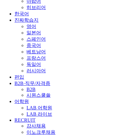
아랍어
히브리어
한국어
진짜학습지
영어
일본어
스페인어
중국어
베트남어
프랑스어
독일어
러시아어
편입
B2B·직무/자격증
B2B
시원스쿨쓸
어학원
LAB 어학원
LAB 라이브
RECRUIT
강사채용
이노크루채용