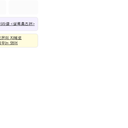
 미라클 <셜록홈즈편>
로몬의 지혜로
배우는 영어