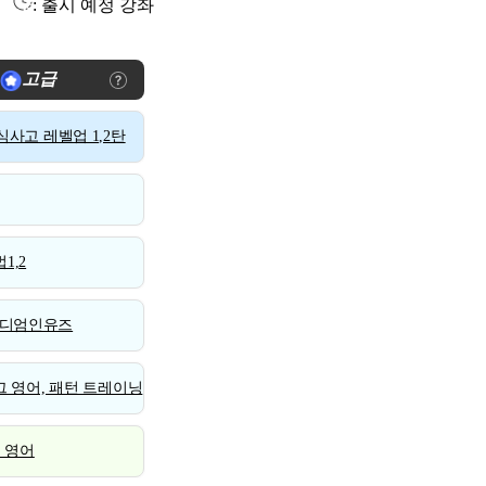
: 출시 예정 강좌
고급
사고 레벨업 1,2탄
1,2
디엄인유즈
 영어, 패턴 트레이닝
스 영어