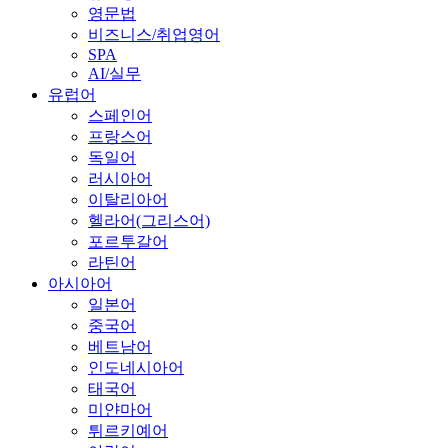
영문법
비즈니스/취업영어
SPA
AI/실무
유럽어
스페인어
프랑스어
독일어
러시아어
이탈리아어
헬라어(그리스어)
포르투갈어
라틴어
아시아어
일본어
중국어
베트남어
인도네시아어
태국어
미얀마어
튀르키예어