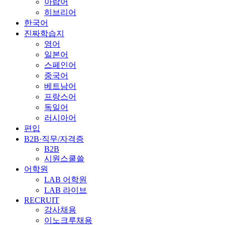
아랍어
히브리어
한국어
진짜학습지
영어
일본어
스페인어
중국어
베트남어
프랑스어
독일어
러시아어
편입
B2B·직무/자격증
B2B
시원스쿨쓸
어학원
LAB 어학원
LAB 라이브
RECRUIT
강사채용
이노크루채용