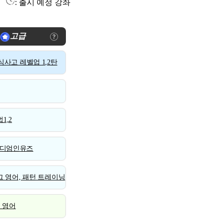
: 출시 예정 강좌
고급
사고 레벨업 1,2탄
1,2
디엄인유즈
 영어, 패턴 트레이닝
스 영어