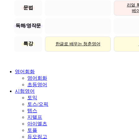
리얼 
문법
베이직
독해/영작문
특강
한글로 배우는 청춘영어
영어회화
영어회화
초등영어
시험영어
토익
토스/오픽
텝스
지텔프
아이엘츠
토플
듀오링고