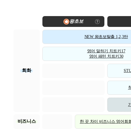
왕초보
NEW 왕초보탈출 1,2,3탄
영어 말하기 치트키17
영어 패턴 치트키30
회화
STU
비즈니스
한 끗 차이 비즈니스 영어회