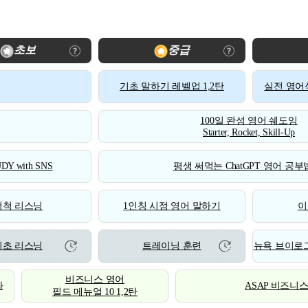
초보
중급
기초 말하기 레벨업 1,2탄
실전 영어식
100일 완성 영어 쉐도잉
Starter, Rocket, Skill-Up
DY with SNS
평생 써먹는 ChatGPT 영어 공부법
척척 리스닝
1인칭 시점 영어 말하기
이
기초 리스닝
트레이닝 훈련
뉴욕 브이로그
비즈니스 영어
화
ASAP 비즈니
필드 메뉴얼 10 1,2탄