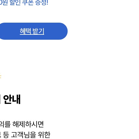
0원 할인 쿠폰 증정!
혜택 받기
 안내
동의를 해제하시면
보
등 고객님을 위한