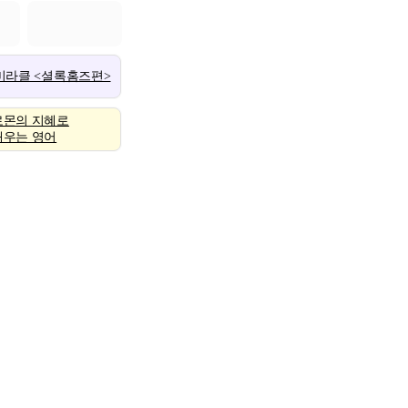
 미라클 <셜록홈즈편>
로몬의 지혜로
배우는 영어