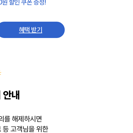
0원 할인 쿠폰 증정!
혜택 받기
 안내
동의를 해제하시면
보
등 고객님을 위한