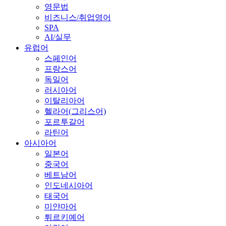
영문법
비즈니스/취업영어
SPA
AI/실무
유럽어
스페인어
프랑스어
독일어
러시아어
이탈리아어
헬라어(그리스어)
포르투갈어
라틴어
아시아어
일본어
중국어
베트남어
인도네시아어
태국어
미얀마어
튀르키예어