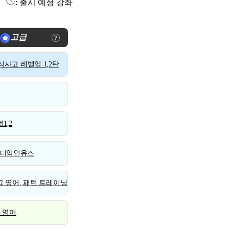
: 출시 예정 강좌
고급
사고 레벨업 1,2탄
1,2
디엄인유즈
 영어, 패턴 트레이닝
스 영어