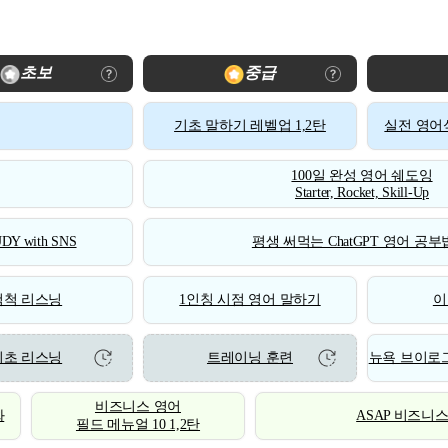
초보
중급
기초 말하기 레벨업 1,2탄
실전 영어식
100일 완성 영어 쉐도잉
Starter, Rocket, Skill-Up
DY with SNS
평생 써먹는 ChatGPT 영어 공부법
척척 리스닝
1인칭 시점 영어 말하기
이
기초 리스닝
트레이닝 훈련
뉴욕 브이로그
비즈니스 영어
화
ASAP 비즈니
필드 메뉴얼 10 1,2탄