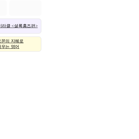
 미라클 <셜록홈즈편>
로몬의 지혜로
배우는 영어