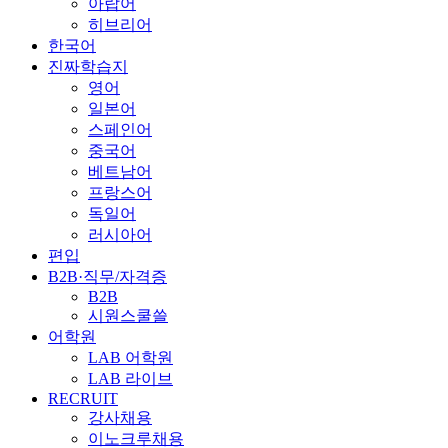
아랍어
히브리어
한국어
진짜학습지
영어
일본어
스페인어
중국어
베트남어
프랑스어
독일어
러시아어
편입
B2B·직무/자격증
B2B
시원스쿨쓸
어학원
LAB 어학원
LAB 라이브
RECRUIT
강사채용
이노크루채용