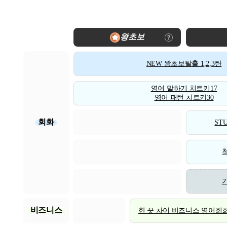
왕초보
NEW 왕초보탈출 1,2,3탄
영어 말하기 치트키17
영어 패턴 치트키30
회화
STU
비즈니스
한 끗 차이 비즈니스 영어회