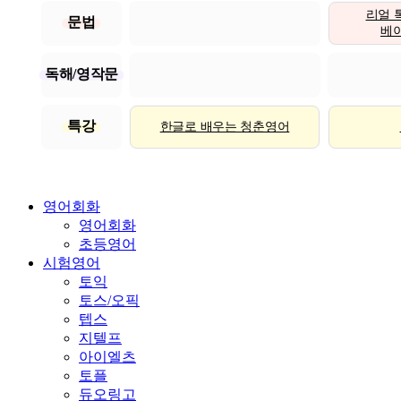
리얼 
문법
베이직
독해/영작문
특강
한글로 배우는 청춘영어
영어회화
영어회화
초등영어
시험영어
토익
토스/오픽
텝스
지텔프
아이엘츠
토플
듀오링고