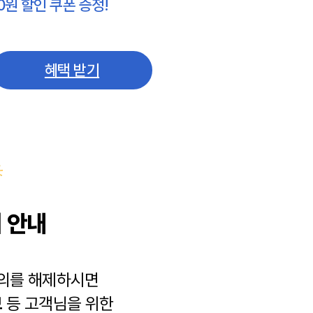
0원 할인 쿠폰 증정!
혜택 받기
 안내
동의를 해제하시면
보
등 고객님을 위한