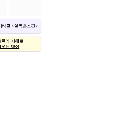
 미라클 <셜록홈즈편>
로몬의 지혜로
배우는 영어