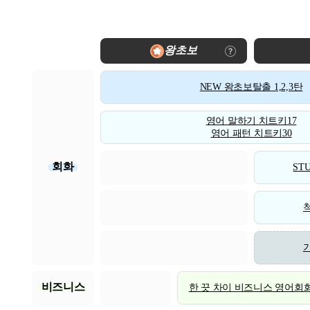
왕초보
NEW 왕초보탈출 1,2,3탄
영어 말하기 치트키17
영어 패턴 치트키30
회화
STU
비즈니스
한 끗 차이 비즈니스 영어회