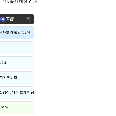
: 출시 예정 강좌
고급
사고 레벨업 1,2탄
1,2
디엄인유즈
 영어, 패턴 트레이닝
스 영어