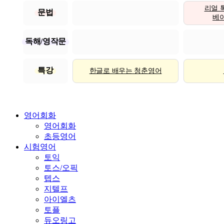
리얼 
문법
베이직
독해/영작문
특강
한글로 배우는 청춘영어
영어회화
영어회화
초등영어
시험영어
토익
토스/오픽
텝스
지텔프
아이엘츠
토플
듀오링고