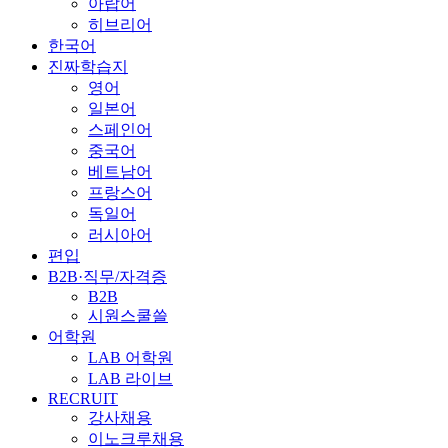
아랍어
히브리어
한국어
진짜학습지
영어
일본어
스페인어
중국어
베트남어
프랑스어
독일어
러시아어
편입
B2B·직무/자격증
B2B
시원스쿨쓸
어학원
LAB 어학원
LAB 라이브
RECRUIT
강사채용
이노크루채용