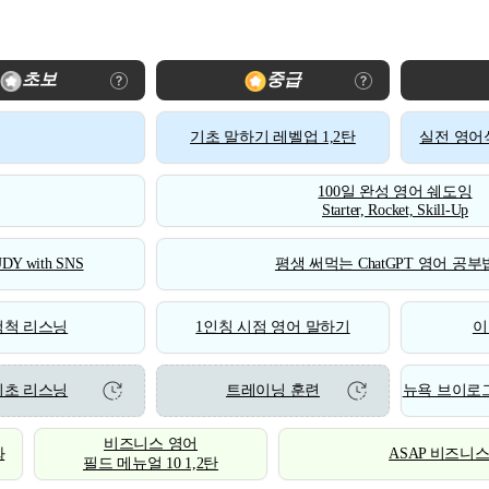
초보
중급
기초 말하기 레벨업 1,2탄
실전 영어식
100일 완성 영어 쉐도잉
Starter, Rocket, Skill-Up
DY with SNS
평생 써먹는 ChatGPT 영어 공부법
척척 리스닝
1인칭 시점 영어 말하기
이
기초 리스닝
트레이닝 훈련
뉴욕 브이로그
비즈니스 영어
화
ASAP 비즈니
필드 메뉴얼 10 1,2탄