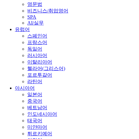
영문법
비즈니스/취업영어
SPA
AI/실무
유럽어
스페인어
프랑스어
독일어
러시아어
이탈리아어
헬라어(그리스어)
포르투갈어
라틴어
아시아어
일본어
중국어
베트남어
인도네시아어
태국어
미얀마어
튀르키예어