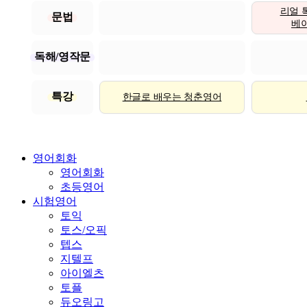
리얼 
문법
베이직
독해/영작문
특강
한글로 배우는 청춘영어
영어회화
영어회화
초등영어
시험영어
토익
토스/오픽
텝스
지텔프
아이엘츠
토플
듀오링고