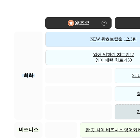
왕초보
NEW 왕초보탈출 1,2,3탄
영어 말하기 치트키17
영어 패턴 치트키30
회화
STU
비즈니스
한 끗 차이 비즈니스 영어회