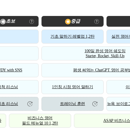
초보
중급
기초 말하기 레벨업 1,2탄
실전 영어식
100일 완성 영어 쉐도잉
Starter, Rocket, Skill-Up
DY with SNS
평생 써먹는 ChatGPT 영어 공부법
척척 리스닝
1인칭 시점 영어 말하기
이
기초 리스닝
트레이닝 훈련
뉴욕 브이로그
비즈니스 영어
화
ASAP 비즈니
필드 메뉴얼 10 1,2탄