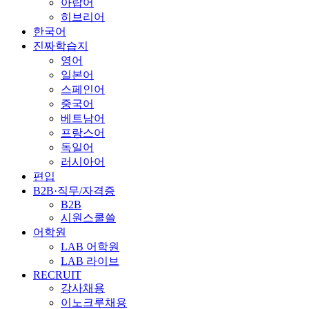
아랍어
히브리어
한국어
진짜학습지
영어
일본어
스페인어
중국어
베트남어
프랑스어
독일어
러시아어
편입
B2B·직무/자격증
B2B
시원스쿨쓸
어학원
LAB 어학원
LAB 라이브
RECRUIT
강사채용
이노크루채용