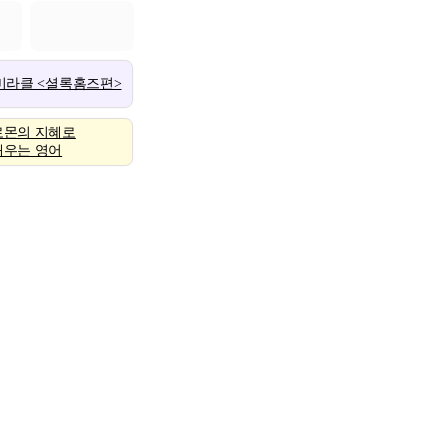
 미라클 <셜록홈즈편>
로몬의 지혜로
배우는 영어