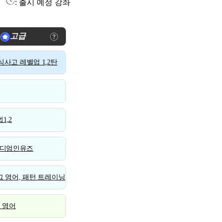
: 출시 예정 강좌
고급
사고 레벨업 1,2탄
1,2
디엄인유즈
 영어, 패턴 트레이닝
스 영어