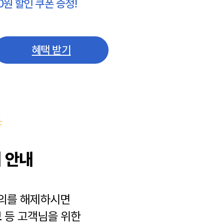
0원 할인 쿠폰 증정!
혜택 받기
 안내
동의를 해제하시면
보
등 고객님을 위한