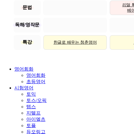
리얼 
문법
베이직
독해/영작문
특강
한글로 배우는 청춘영어
영어회화
영어회화
초등영어
시험영어
토익
토스/오픽
텝스
지텔프
아이엘츠
토플
듀오링고