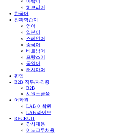
아랍어
히브리어
한국어
진짜학습지
영어
일본어
스페인어
중국어
베트남어
프랑스어
독일어
러시아어
편입
B2B·직무/자격증
B2B
시원스쿨쓸
어학원
LAB 어학원
LAB 라이브
RECRUIT
강사채용
이노크루채용