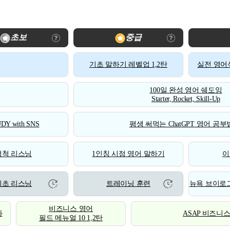
초보
중급
기초 말하기 레벨업 1,2탄
실전 영어식
100일 완성 영어 쉐도잉
Starter, Rocket, Skill-Up
DY with SNS
평생 써먹는 ChatGPT 영어 공부법
척척 리스닝
1인칭 시점 영어 말하기
이
기초 리스닝
트레이닝 훈련
뉴욕 브이로그
비즈니스 영어
화
ASAP 비즈니
필드 메뉴얼 10 1,2탄