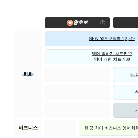
왕초보
NEW 왕초보탈출 1,2,3탄
영어 말하기 치트키17
영어 패턴 치트키30
회화
STU
비즈니스
한 끗 차이 비즈니스 영어회