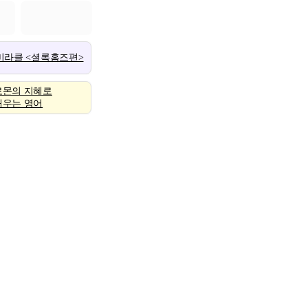
 미라클 <셜록홈즈편>
로몬의 지혜로
배우는 영어