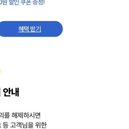
0원 할인 쿠폰 증정!
혜택 받기
 안내
동의를 해제하시면
보
등 고객님을 위한