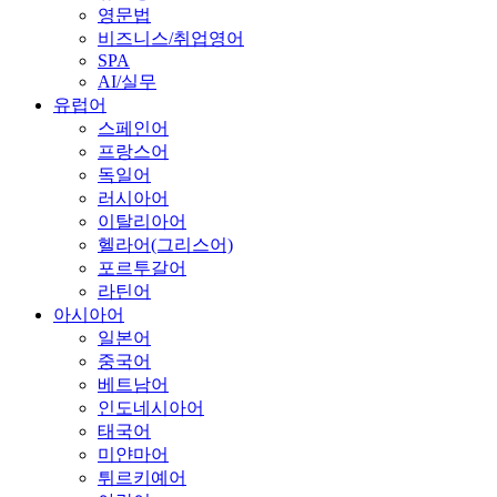
영문법
비즈니스/취업영어
SPA
AI/실무
유럽어
스페인어
프랑스어
독일어
러시아어
이탈리아어
헬라어(그리스어)
포르투갈어
라틴어
아시아어
일본어
중국어
베트남어
인도네시아어
태국어
미얀마어
튀르키예어