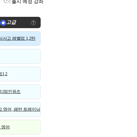
: 출시 예정 강좌
고급
사고 레벨업 1,2탄
1,2
디엄인유즈
 영어, 패턴 트레이닝
스 영어