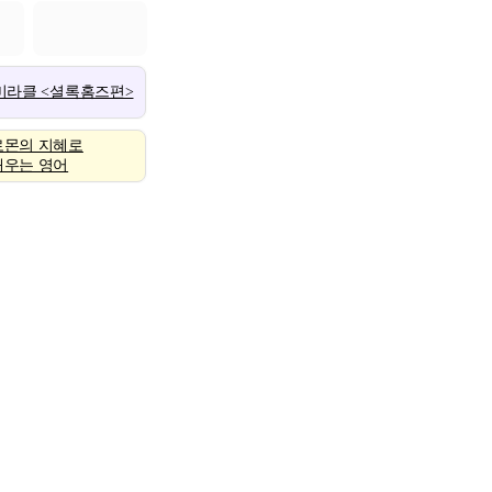
 미라클 <셜록홈즈편>
로몬의 지혜로
배우는 영어