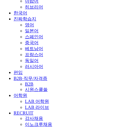
아랍어
히브리어
한국어
진짜학습지
영어
일본어
스페인어
중국어
베트남어
프랑스어
독일어
러시아어
편입
B2B·직무/자격증
B2B
시원스쿨쓸
어학원
LAB 어학원
LAB 라이브
RECRUIT
강사채용
이노크루채용