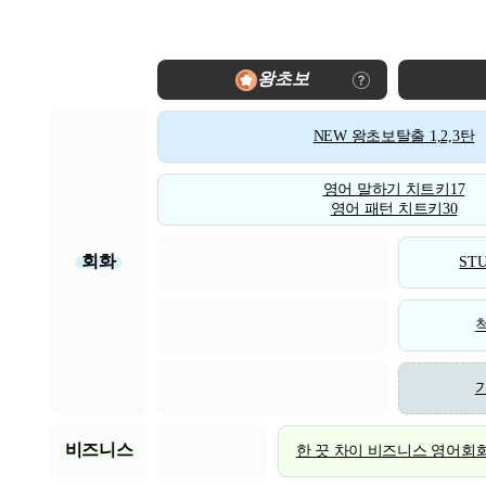
왕초보
NEW 왕초보탈출 1,2,3탄
영어 말하기 치트키17
영어 패턴 치트키30
회화
STU
비즈니스
한 끗 차이 비즈니스 영어회