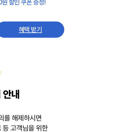
0원 할인 쿠폰 증정!
혜택 받기
 안내
동의를 해제하시면
보
등 고객님을 위한