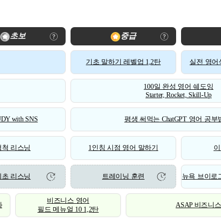
초보
중급
기초 말하기 레벨업 1,2탄
실전 영어식
100일 완성 영어 쉐도잉
Starter, Rocket, Skill-Up
DY with SNS
평생 써먹는 ChatGPT 영어 공부법
척척 리스닝
1인칭 시점 영어 말하기
이
기초 리스닝
트레이닝 훈련
뉴욕 브이로그
비즈니스 영어
화
ASAP 비즈니
필드 메뉴얼 10 1,2탄