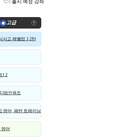
: 출시 예정 강좌
고급
사고 레벨업 1,2탄
1,2
디엄인유즈
 영어, 패턴 트레이닝
스 영어