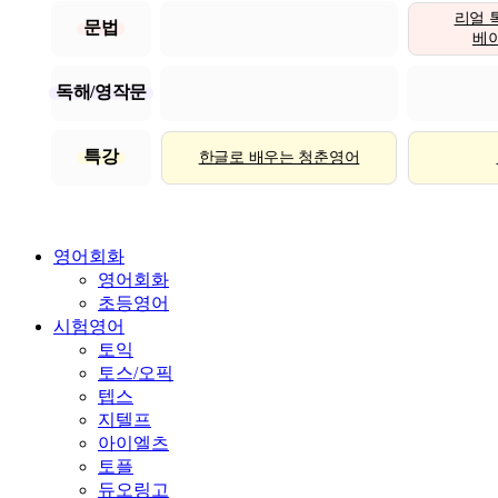
리얼 
문법
베이직
독해/영작문
특강
한글로 배우는 청춘영어
영어회화
영어회화
초등영어
시험영어
토익
토스/오픽
텝스
지텔프
아이엘츠
토플
듀오링고