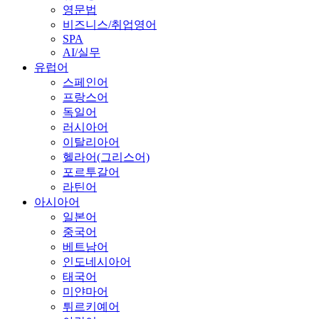
영문법
비즈니스/취업영어
SPA
AI/실무
유럽어
스페인어
프랑스어
독일어
러시아어
이탈리아어
헬라어(그리스어)
포르투갈어
라틴어
아시아어
일본어
중국어
베트남어
인도네시아어
태국어
미얀마어
튀르키예어