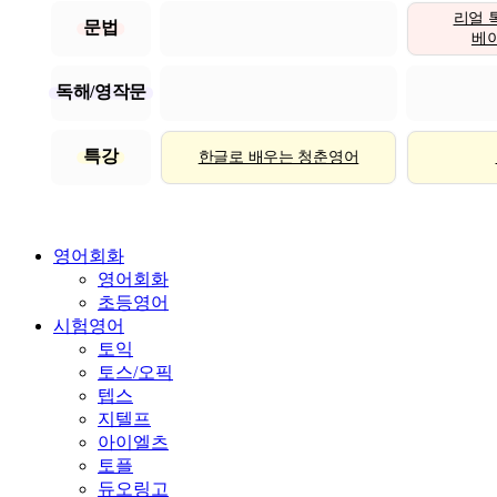
리얼 
문법
베이직
독해/영작문
특강
한글로 배우는 청춘영어
영어회화
영어회화
초등영어
시험영어
토익
토스/오픽
텝스
지텔프
아이엘츠
토플
듀오링고