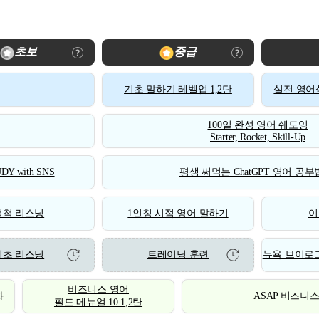
초보
중급
기초 말하기 레벨업 1,2탄
실전 영어식
100일 완성 영어 쉐도잉
Starter, Rocket, Skill-Up
DY with SNS
평생 써먹는 ChatGPT 영어 공부법
척척 리스닝
1인칭 시점 영어 말하기
이
기초 리스닝
트레이닝 훈련
뉴욕 브이로그
비즈니스 영어
화
ASAP 비즈니
필드 메뉴얼 10 1,2탄