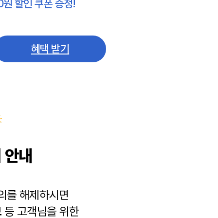
0원 할인 쿠폰 증정!
혜택 받기
 안내
동의를 해제하시면
보
등 고객님을 위한