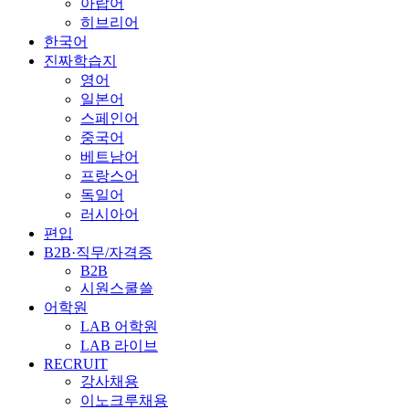
아랍어
히브리어
한국어
진짜학습지
영어
일본어
스페인어
중국어
베트남어
프랑스어
독일어
러시아어
편입
B2B·직무/자격증
B2B
시원스쿨쓸
어학원
LAB 어학원
LAB 라이브
RECRUIT
강사채용
이노크루채용