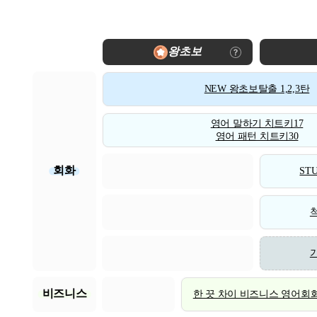
왕초보
NEW 왕초보탈출 1,2,3탄
영어 말하기 치트키17
영어 패턴 치트키30
회화
STU
비즈니스
한 끗 차이 비즈니스 영어회