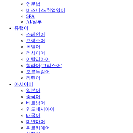
영문법
비즈니스/취업영어
SPA
AI/실무
유럽어
스페인어
프랑스어
독일어
러시아어
이탈리아어
헬라어(그리스어)
포르투갈어
라틴어
아시아어
일본어
중국어
베트남어
인도네시아어
태국어
미얀마어
튀르키예어