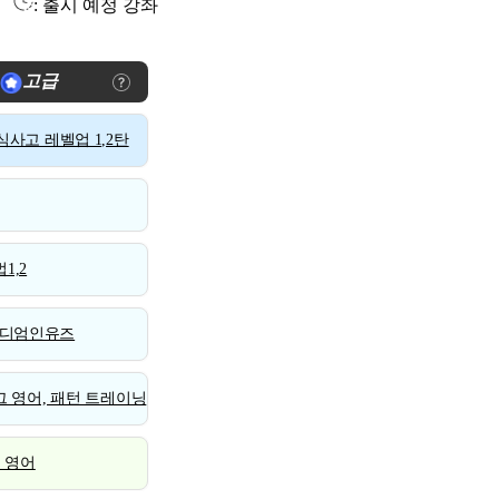
: 출시 예정 강좌
고급
사고 레벨업 1,2탄
1,2
디엄인유즈
 영어, 패턴 트레이닝
스 영어