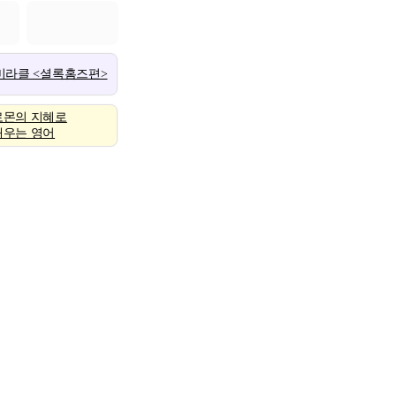
 미라클 <셜록홈즈편>
로몬의 지혜로
배우는 영어