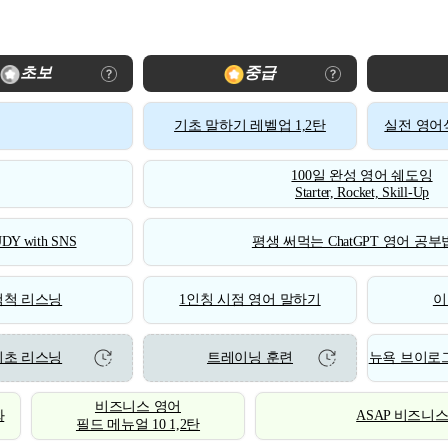
초보
중급
기초 말하기 레벨업 1,2탄
실전 영어식
100일 완성 영어 쉐도잉
Starter, Rocket, Skill-Up
DY with SNS
평생 써먹는 ChatGPT 영어 공부법
척척 리스닝
1인칭 시점 영어 말하기
이
기초 리스닝
트레이닝 훈련
뉴욕 브이로그
비즈니스 영어
화
ASAP 비즈니
필드 메뉴얼 10 1,2탄