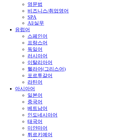
영문법
비즈니스/취업영어
SPA
AI/실무
유럽어
스페인어
프랑스어
독일어
러시아어
이탈리아어
헬라어(그리스어)
포르투갈어
라틴어
아시아어
일본어
중국어
베트남어
인도네시아어
태국어
미얀마어
튀르키예어