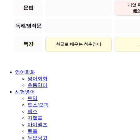
리얼 
문법
베이직
독해/영작문
특강
한글로 배우는 청춘영어
영어회화
영어회화
초등영어
시험영어
토익
토스/오픽
텝스
지텔프
아이엘츠
토플
듀오링고