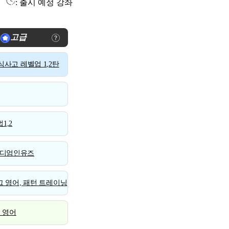
: 출시 예정 강좌
고급
사고 레벨업 1,2탄
1,2
디엄인유즈
 영어, 패턴 트레이닝
스 영어