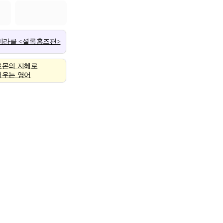
 미라클 <셜록홈즈편>
로몬의 지혜로
배우는 영어