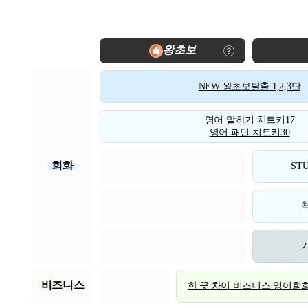
왕초보
NEW 왕초보탈출 1,2,3탄
영어 말하기 치트키17
영어 패턴 치트키30
회화
STU
비즈니스
한 끗 차이 비즈니스 영어회