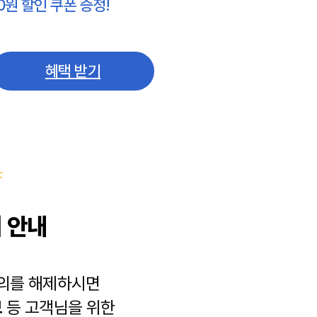
0원 할인 쿠폰 증정!
혜택 받기
 안내
동의를 해제하시면
보
등 고객님을 위한