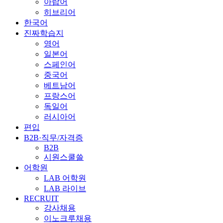
아랍어
히브리어
한국어
진짜학습지
영어
일본어
스페인어
중국어
베트남어
프랑스어
독일어
러시아어
편입
B2B·직무/자격증
B2B
시원스쿨쓸
어학원
LAB 어학원
LAB 라이브
RECRUIT
강사채용
이노크루채용