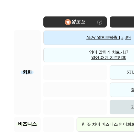
왕초보
NEW 왕초보탈출 1,2,3탄
영어 말하기 치트키17
영어 패턴 치트키30
회화
STU
비즈니스
한 끗 차이 비즈니스 영어회