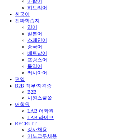
아랍어
히브리어
한국어
진짜학습지
영어
일본어
스페인어
중국어
베트남어
프랑스어
독일어
러시아어
편입
B2B·직무/자격증
B2B
시원스쿨쓸
어학원
LAB 어학원
LAB 라이브
RECRUIT
강사채용
이노크루채용