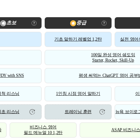
초보
중급
기초 말하기 레벨업 1,2탄
실전 영어식
100일 완성 영어 쉐도잉
Starter, Rocket, Skill-Up
DY with SNS
평생 써먹는 ChatGPT 영어 공부법
척척 리스닝
1인칭 시점 영어 말하기
이
기초 리스닝
트레이닝 훈련
뉴욕 브이로그
비즈니스 영어
화
ASAP 비즈니
필드 메뉴얼 10 1,2탄