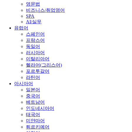
영문법
비즈니스/취업영어
SPA
AI/실무
유럽어
스페인어
프랑스어
독일어
러시아어
이탈리아어
헬라어(그리스어)
포르투갈어
라틴어
아시아어
일본어
중국어
베트남어
인도네시아어
태국어
미얀마어
튀르키예어