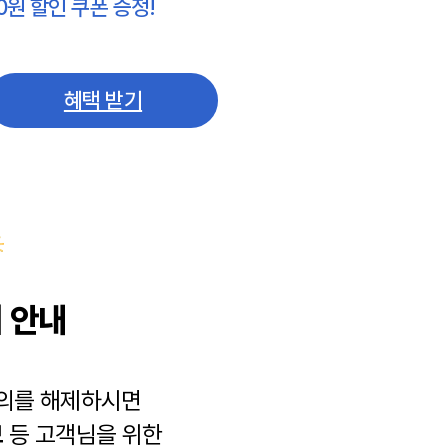
0원 할인 쿠폰 증정!
혜택 받기
 안내
동의를 해제하시면
보
등 고객님을 위한