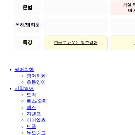
리얼 
문법
베이직
독해/영작문
특강
한글로 배우는 청춘영어
영어회화
영어회화
초등영어
시험영어
토익
토스/오픽
텝스
지텔프
아이엘츠
토플
듀오링고