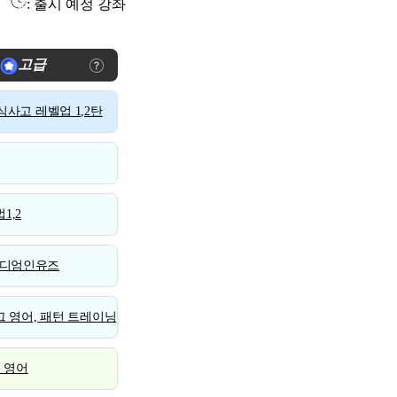
: 출시 예정 강좌
고급
사고 레벨업 1,2탄
1,2
디엄인유즈
 영어, 패턴 트레이닝
스 영어