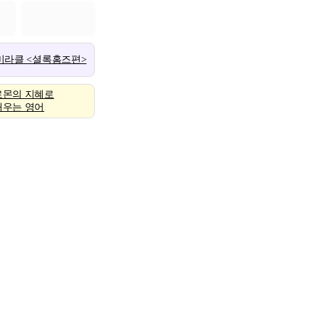
 미라클 <셜록홈즈편>
로몬의 지혜로
배우는 영어