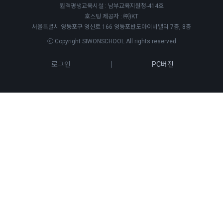
원격평생교육시설 : 남부교육지원청-414호
호스팅 제공자 : ㈜)KT
서울특별시 영등포구 영신로 166 영등포반도아이비밸리 7층, 8층
ⓒ Copyright SIWONSCHOOL All rights reserved
로그인
PC버전