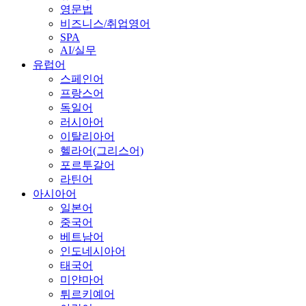
영문법
비즈니스/취업영어
SPA
AI/실무
유럽어
스페인어
프랑스어
독일어
러시아어
이탈리아어
헬라어(그리스어)
포르투갈어
라틴어
아시아어
일본어
중국어
베트남어
인도네시아어
태국어
미얀마어
튀르키예어