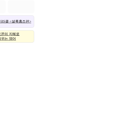
 미라클 <셜록홈즈편>
로몬의 지혜로
배우는 영어