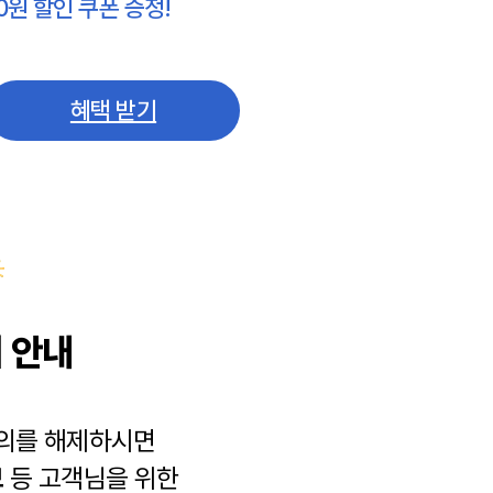
0원 할인 쿠폰 증정!
혜택 받기
 안내
동의를 해제하시면
보
등 고객님을 위한