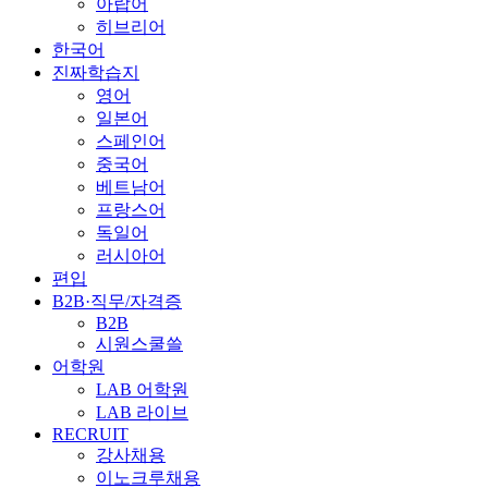
아랍어
히브리어
한국어
진짜학습지
영어
일본어
스페인어
중국어
베트남어
프랑스어
독일어
러시아어
편입
B2B·직무/자격증
B2B
시원스쿨쓸
어학원
LAB 어학원
LAB 라이브
RECRUIT
강사채용
이노크루채용