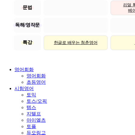
리얼 
문법
베이직
독해/영작문
특강
한글로 배우는 청춘영어
영어회화
영어회화
초등영어
시험영어
토익
토스/오픽
텝스
지텔프
아이엘츠
토플
듀오링고