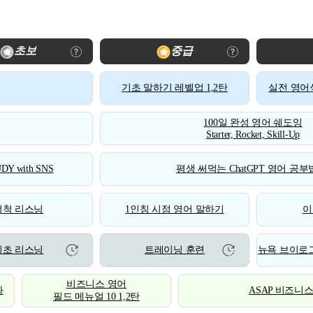
초보
중급
기초 말하기 레벨업 1,2탄
실전 영어식
100일 완성 영어 쉐도잉
Starter, Rocket, Skill-Up
DY with SNS
평생 써먹는 ChatGPT 영어 공부법
척척 리스닝
1인칭 시점 영어 말하기
이
기초 리스닝
트레이닝 훈련
뉴욕 브이로그
비즈니스 영어
화
ASAP 비즈니
필드 메뉴얼 10 1,2탄