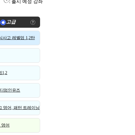
: 출시 예정 강좌
고급
사고 레벨업 1,2탄
1,2
디엄인유즈
 영어, 패턴 트레이닝
스 영어