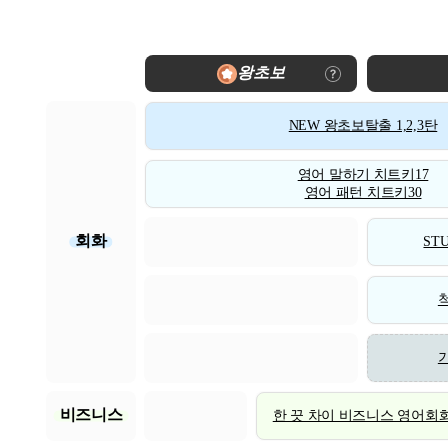
왕초보
NEW 왕초보탈출 1,2,3탄
영어 말하기 치트키17
영어 패턴 치트키30
회화
STU
비즈니스
한 끗 차이 비즈니스 영어회