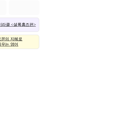
 미라클 <셜록홈즈편>
로몬의 지혜로
배우는 영어