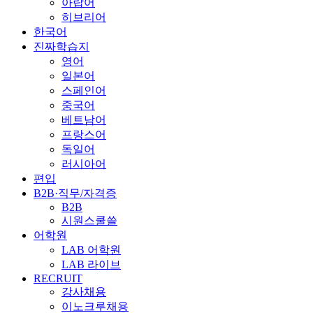
아랍어
히브리어
한국어
진짜학습지
영어
일본어
스페인어
중국어
베트남어
프랑스어
독일어
러시아어
편입
B2B·직무/자격증
B2B
시원스쿨쓸
어학원
LAB 어학원
LAB 라이브
RECRUIT
강사채용
이노크루채용