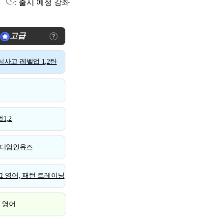
: 출시 예정 강좌
고급
사고 레벨업 1,2탄
1,2
디엄인유즈
 영어, 패턴 트레이닝
스 영어