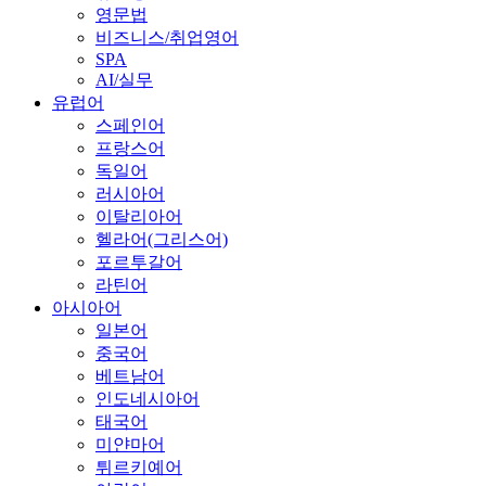
영문법
비즈니스/취업영어
SPA
AI/실무
유럽어
스페인어
프랑스어
독일어
러시아어
이탈리아어
헬라어(그리스어)
포르투갈어
라틴어
아시아어
일본어
중국어
베트남어
인도네시아어
태국어
미얀마어
튀르키예어