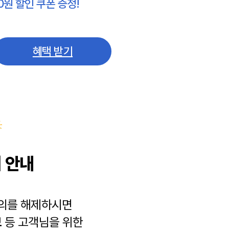
0원 할인 쿠폰 증정!
혜택 받기
 안내
동의를 해제하시면
보
등 고객님을 위한