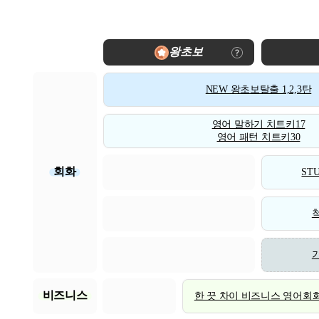
왕초보
NEW 왕초보탈출 1,2,3탄
영어 말하기 치트키17
영어 패턴 치트키30
회화
STU
비즈니스
한 끗 차이 비즈니스 영어회