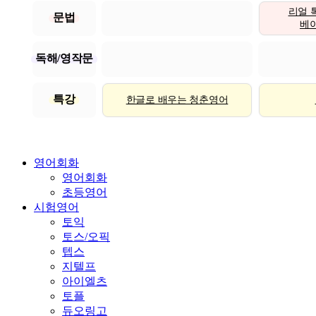
리얼 
문법
베이직
독해/영작문
특강
한글로 배우는 청춘영어
영어회화
영어회화
초등영어
시험영어
토익
토스/오픽
텝스
지텔프
아이엘츠
토플
듀오링고