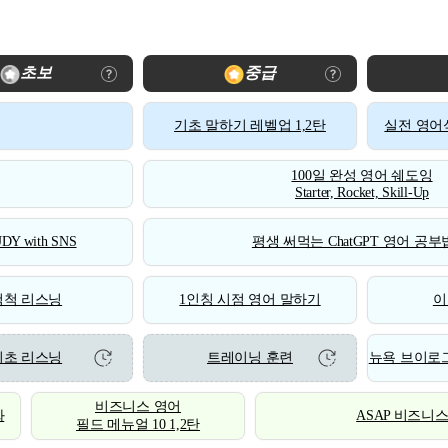
초보
중급
기초 말하기 레벨업 1,2탄
실전 영어식
100일 완성 영어 쉐도잉
Starter, Rocket, Skill-Up
DY with SNS
평생 써먹는 ChatGPT 영어 공부법
척척 리스닝
1인칭 시점 영어 말하기
이
기초 리스닝
트레이닝 훈련
뉴욕 브이로그
비즈니스 영어
화
ASAP 비즈니
필드 메뉴얼 10 1,2탄