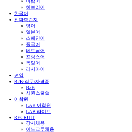
아랍어
히브리어
한국어
진짜학습지
영어
일본어
스페인어
중국어
베트남어
프랑스어
독일어
러시아어
편입
B2B·직무/자격증
B2B
시원스쿨쓸
어학원
LAB 어학원
LAB 라이브
RECRUIT
강사채용
이노크루채용