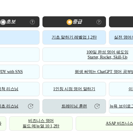
초보
중급
기초 말하기 레벨업 1,2탄
실전 영어식
100일 완성 영어 쉐도잉
Starter, Rocket, Skill-Up
DY with SNS
평생 써먹는 ChatGPT 영어 공부법
척척 리스닝
1인칭 시점 영어 말하기
이
기초 리스닝
트레이닝 훈련
뉴욕 브이로그
비즈니스 영어
화
ASAP 비즈니
필드 메뉴얼 10 1,2탄