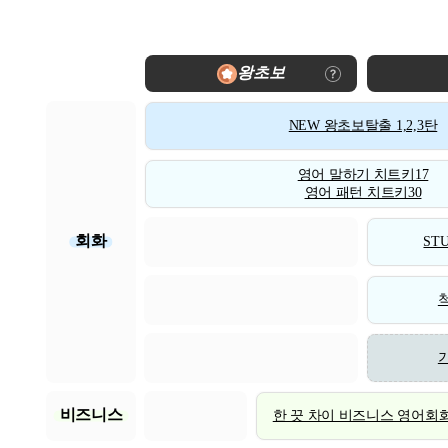
왕초보
NEW 왕초보탈출 1,2,3탄
영어 말하기 치트키17
영어 패턴 치트키30
회화
STU
비즈니스
한 끗 차이 비즈니스 영어회