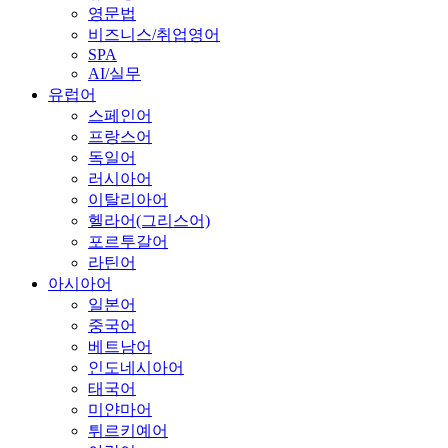
영문법
비즈니스/취업영어
SPA
AI/실무
유럽어
스페인어
프랑스어
독일어
러시아어
이탈리아어
헬라어(그리스어)
포르투갈어
라틴어
아시아어
일본어
중국어
베트남어
인도네시아어
태국어
미얀마어
튀르키예어