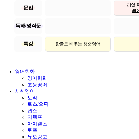
리얼 
문법
베이직
독해/영작문
특강
한글로 배우는 청춘영어
영어회화
영어회화
초등영어
시험영어
토익
토스/오픽
텝스
지텔프
아이엘츠
토플
듀오링고