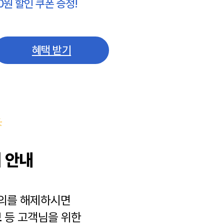
0원 할인 쿠폰 증정!
혜택 받기
 안내
동의를 해제하시면
보
등 고객님을 위한