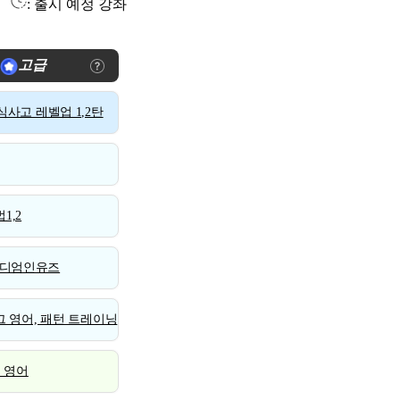
: 출시 예정 강좌
고급
사고 레벨업 1,2탄
1,2
디엄인유즈
 영어, 패턴 트레이닝
스 영어