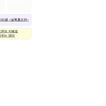
 미라클 <셜록홈즈편>
로몬의 지혜로
배우는 영어