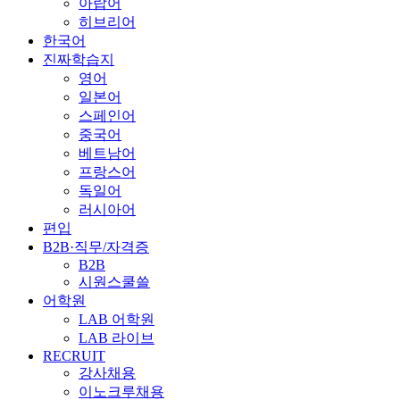
아랍어
히브리어
한국어
진짜학습지
영어
일본어
스페인어
중국어
베트남어
프랑스어
독일어
러시아어
편입
B2B·직무/자격증
B2B
시원스쿨쓸
어학원
LAB 어학원
LAB 라이브
RECRUIT
강사채용
이노크루채용