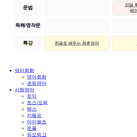
리얼 
문법
베이직
독해/영작문
특강
한글로 배우는 청춘영어
영어회화
영어회화
초등영어
시험영어
토익
토스/오픽
텝스
지텔프
아이엘츠
토플
듀오링고