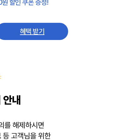
0원 할인 쿠폰 증정!
혜택 받기
 안내
동의를 해제하시면
보
등 고객님을 위한