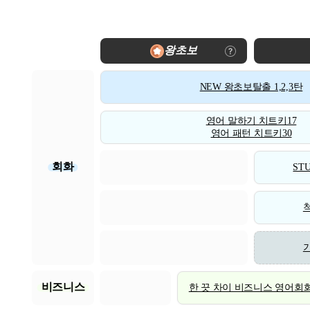
왕초보
NEW 왕초보탈출 1,2,3탄
영어 말하기 치트키17
영어 패턴 치트키30
회화
STU
비즈니스
한 끗 차이 비즈니스 영어회