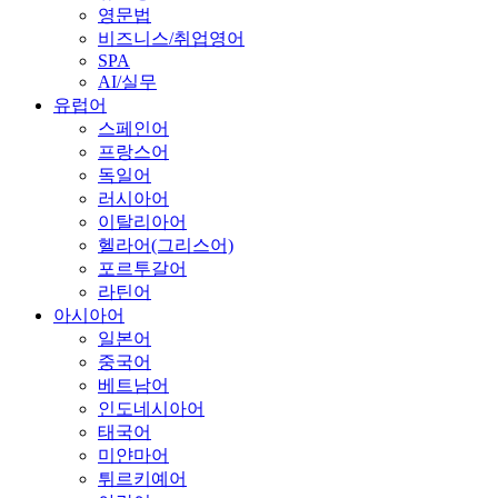
영문법
비즈니스/취업영어
SPA
AI/실무
유럽어
스페인어
프랑스어
독일어
러시아어
이탈리아어
헬라어(그리스어)
포르투갈어
라틴어
아시아어
일본어
중국어
베트남어
인도네시아어
태국어
미얀마어
튀르키예어