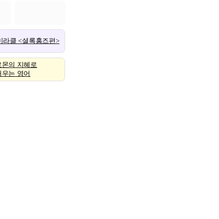
 미라클 <셜록홈즈편>
로몬의 지혜로
배우는 영어