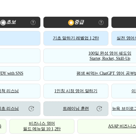
초보
중급
기초 말하기 레벨업 1,2탄
실전 영어식
100일 완성 영어 쉐도잉
Starter, Rocket, Skill-Up
DY with SNS
평생 써먹는 ChatGPT 영어 공부법
척척 리스닝
1인칭 시점 영어 말하기
이
기초 리스닝
트레이닝 훈련
뉴욕 브이로그
비즈니스 영어
화
ASAP 비즈니
필드 메뉴얼 10 1,2탄