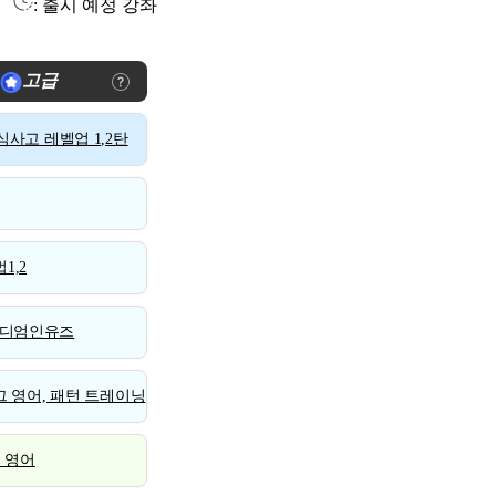
: 출시 예정 강좌
고급
사고 레벨업 1,2탄
1,2
디엄인유즈
 영어, 패턴 트레이닝
스 영어