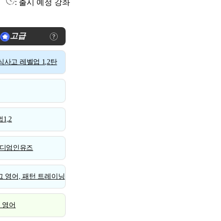
: 출시 예정 강좌
고급
사고 레벨업 1,2탄
1,2
디엄인유즈
 영어, 패턴 트레이닝
스 영어