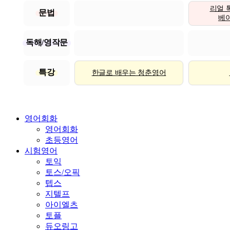
리얼 
문법
베이직
독해/영작문
특강
한글로 배우는 청춘영어
영어회화
영어회화
초등영어
시험영어
토익
토스/오픽
텝스
지텔프
아이엘츠
토플
듀오링고