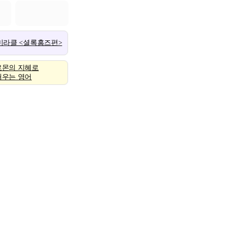
 미라클 <셜록홈즈편>
로몬의 지혜로
배우는 영어