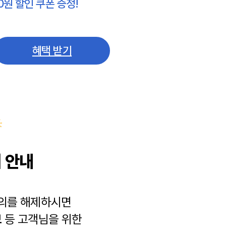
0원 할인 쿠폰 증정!
혜택 받기
 안내
동의를 해제하시면
보
등 고객님을 위한