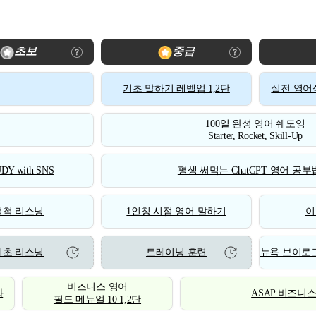
초보
중급
기초 말하기 레벨업 1,2탄
실전 영어식
100일 완성 영어 쉐도잉
Starter, Rocket, Skill-Up
DY with SNS
평생 써먹는 ChatGPT 영어 공부법
척척 리스닝
1인칭 시점 영어 말하기
이
기초 리스닝
트레이닝 훈련
뉴욕 브이로그
비즈니스 영어
화
ASAP 비즈니
필드 메뉴얼 10 1,2탄