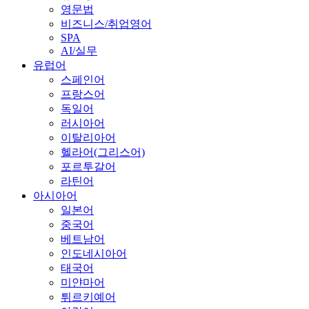
영문법
비즈니스/취업영어
SPA
AI/실무
유럽어
스페인어
프랑스어
독일어
러시아어
이탈리아어
헬라어(그리스어)
포르투갈어
라틴어
아시아어
일본어
중국어
베트남어
인도네시아어
태국어
미얀마어
튀르키예어