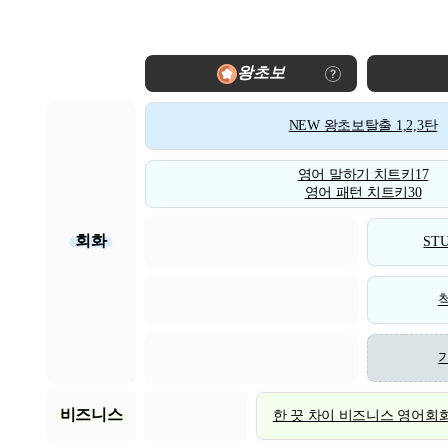
왕초보
NEW 왕초보탈출 1,2,3탄
영어 말하기 치트키17
영어 패턴 치트키30
회화
STU
비즈니스
한 끗 차이 비즈니스 영어회