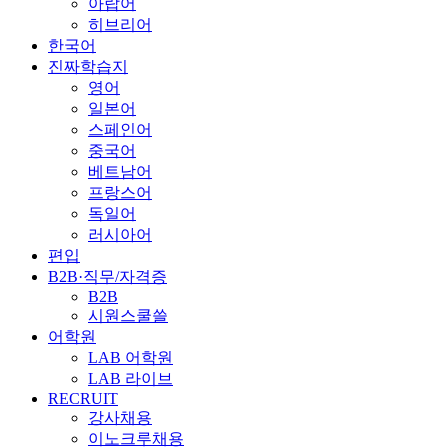
아랍어
히브리어
한국어
진짜학습지
영어
일본어
스페인어
중국어
베트남어
프랑스어
독일어
러시아어
편입
B2B·직무/자격증
B2B
시원스쿨쓸
어학원
LAB 어학원
LAB 라이브
RECRUIT
강사채용
이노크루채용