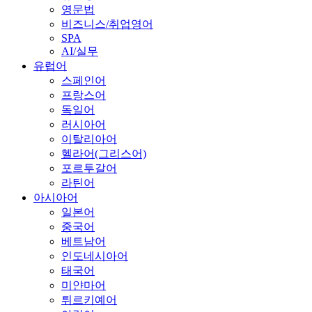
영문법
비즈니스/취업영어
SPA
AI/실무
유럽어
스페인어
프랑스어
독일어
러시아어
이탈리아어
헬라어(그리스어)
포르투갈어
라틴어
아시아어
일본어
중국어
베트남어
인도네시아어
태국어
미얀마어
튀르키예어