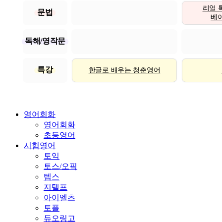
리얼 
문법
베이직
독해/영작문
특강
한글로 배우는 청춘영어
영어회화
영어회화
초등영어
시험영어
토익
토스/오픽
텝스
지텔프
아이엘츠
토플
듀오링고