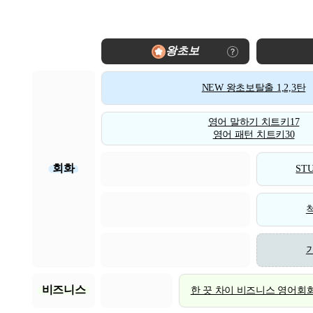
왕초보
NEW 왕초보탈출 1,2,3탄
영어 말하기 치트키17
영어 패턴 치트키30
회화
STU
비즈니스
한 끗 차이 비즈니스 영어회