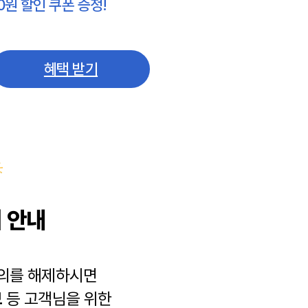
0원 할인 쿠폰 증정!
혜택 받기
 안내
동의를 해제하시면
보
등 고객님을 위한