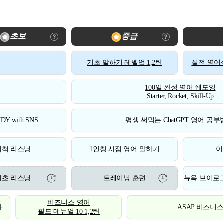
초보
중급
기초 말하기 레벨업 1,2탄
실전 영어식
100일 완성 영어 쉐도잉
Starter, Rocket, Skill-Up
DY with SNS
평생 써먹는 ChatGPT 영어 공부법
척척 리스닝
1인칭 시점 영어 말하기
이
기초 리스닝
트레이닝 훈련
뉴욕 브이로그
비즈니스 영어
화
ASAP 비즈니
필드 메뉴얼 10 1,2탄