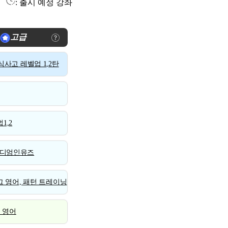
: 출시 예정 강좌
고급
사고 레벨업 1,2탄
1,2
디엄인유즈
 영어, 패턴 트레이닝
스 영어