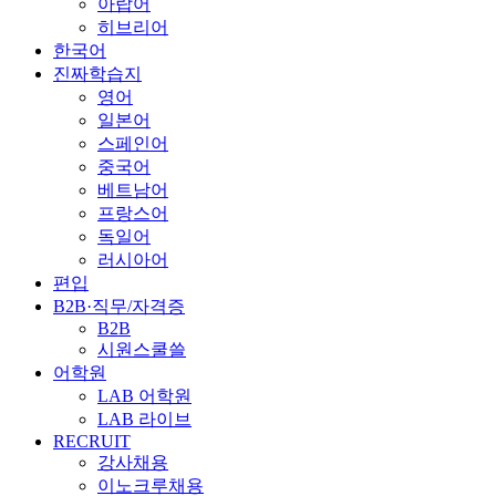
아랍어
히브리어
한국어
진짜학습지
영어
일본어
스페인어
중국어
베트남어
프랑스어
독일어
러시아어
편입
B2B·직무/자격증
B2B
시원스쿨쓸
어학원
LAB 어학원
LAB 라이브
RECRUIT
강사채용
이노크루채용