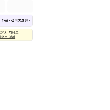
 미라클 <셜록홈즈편>
로몬의 지혜로
배우는 영어