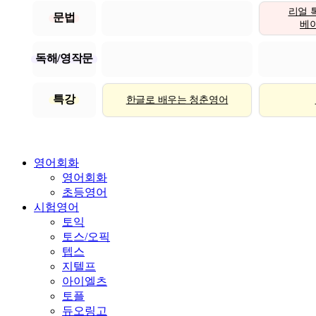
리얼 
문법
베이직
독해/영작문
특강
한글로 배우는 청춘영어
영어회화
영어회화
초등영어
시험영어
토익
토스/오픽
텝스
지텔프
아이엘츠
토플
듀오링고