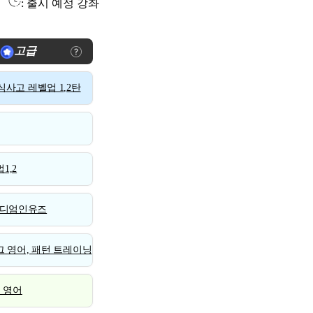
: 출시 예정 강좌
고급
사고 레벨업 1,2탄
1,2
디엄인유즈
 영어, 패턴 트레이닝
스 영어