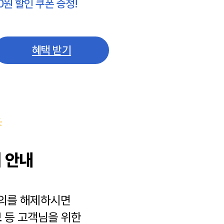
0원 할인 쿠폰 증정!
혜택 받기
 안내
동의를 해제하시면
보
등 고객님을 위한