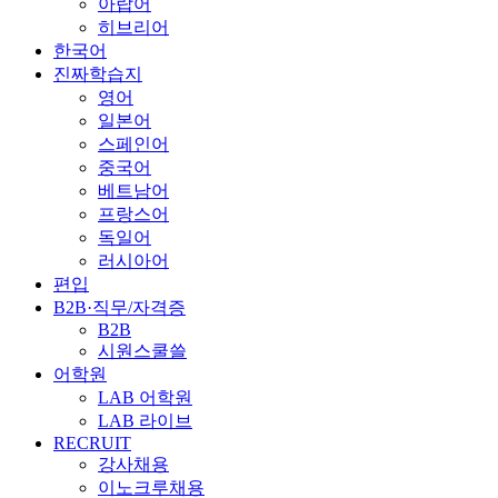
아랍어
히브리어
한국어
진짜학습지
영어
일본어
스페인어
중국어
베트남어
프랑스어
독일어
러시아어
편입
B2B·직무/자격증
B2B
시원스쿨쓸
어학원
LAB 어학원
LAB 라이브
RECRUIT
강사채용
이노크루채용