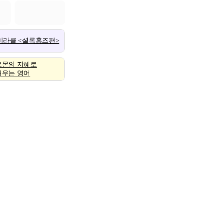
 미라클 <셜록홈즈편>
로몬의 지혜로
배우는 영어