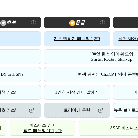
초보
중급
기초 말하기 레벨업 1,2탄
실전 영어식
100일 완성 영어 쉐도잉
Starter, Rocket, Skill-Up
DY with SNS
평생 써먹는 ChatGPT 영어 공부법
척척 리스닝
1인칭 시점 영어 말하기
이
기초 리스닝
트레이닝 훈련
뉴욕 브이로그
비즈니스 영어
화
ASAP 비즈니
필드 메뉴얼 10 1,2탄