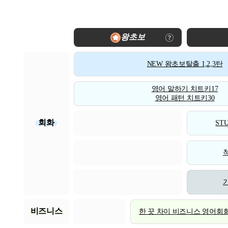
왕초보
NEW 왕초보탈출 1,2,3탄
영어 말하기 치트키17
영어 패턴 치트키30
회화
STU
비즈니스
한 끗 차이 비즈니스 영어회