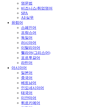
영문법
비즈니스/취업영어
SPA
AI/실무
유럽어
스페인어
프랑스어
독일어
러시아어
이탈리아어
헬라어(그리스어)
포르투갈어
라틴어
아시아어
일본어
중국어
베트남어
인도네시아어
태국어
미얀마어
튀르키예어