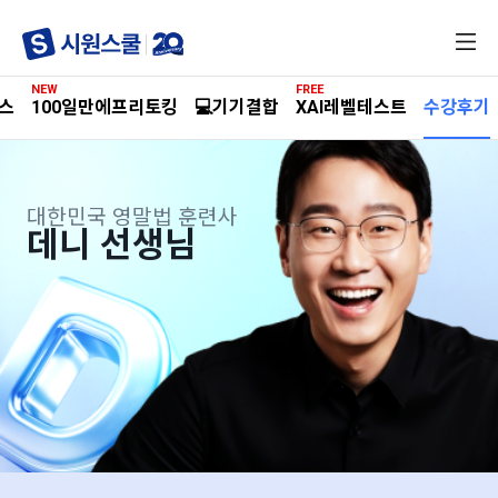
전
체
메
NEW
FREE
뉴
패스
100일만에프리토킹
💻기기결합
XAI레벨테스트
수강후기
대한민국 영말법 훈련사
데니 선생님