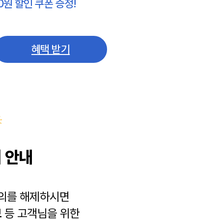
0원 할인 쿠폰 증정!
혜택 받기
 안내
동의를 해제하시면
보
등 고객님을 위한