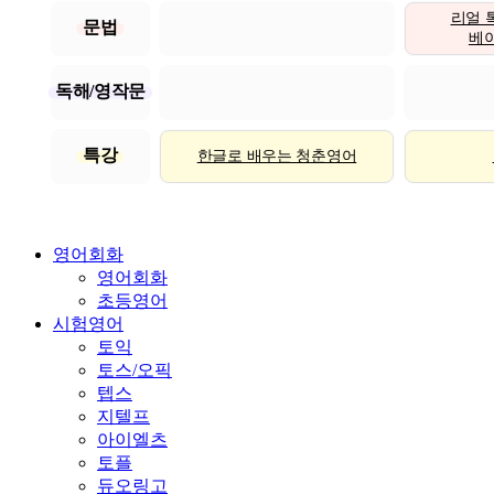
리얼 
문법
베이직
독해/영작문
특강
한글로 배우는 청춘영어
영어회화
영어회화
초등영어
시험영어
토익
토스/오픽
텝스
지텔프
아이엘츠
토플
듀오링고