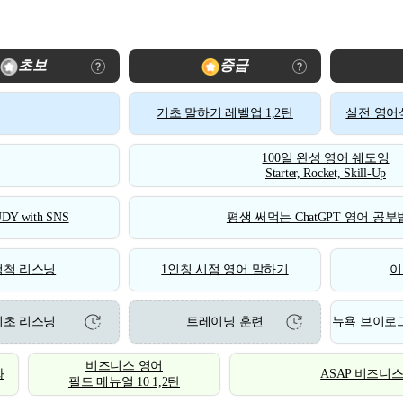
초보
중급
기초 말하기 레벨업 1,2탄
실전 영어식
100일 완성 영어 쉐도잉
Starter, Rocket, Skill-Up
DY with SNS
평생 써먹는 ChatGPT 영어 공부법
척척 리스닝
1인칭 시점 영어 말하기
이
기초 리스닝
트레이닝 훈련
뉴욕 브이로그
비즈니스 영어
화
ASAP 비즈니
필드 메뉴얼 10 1,2탄