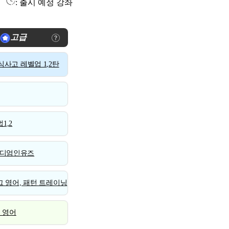
: 출시 예정 강좌
고급
사고 레벨업 1,2탄
1,2
디엄인유즈
 영어, 패턴 트레이닝
스 영어