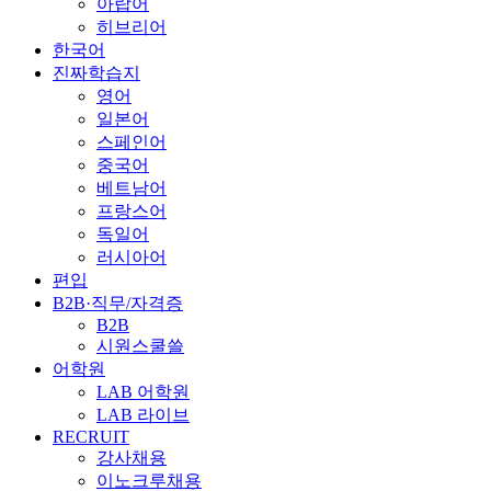
아랍어
히브리어
한국어
진짜학습지
영어
일본어
스페인어
중국어
베트남어
프랑스어
독일어
러시아어
편입
B2B·직무/자격증
B2B
시원스쿨쓸
어학원
LAB 어학원
LAB 라이브
RECRUIT
강사채용
이노크루채용