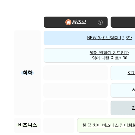
왕초보
NEW 왕초보탈출 1,2,3탄
영어 말하기 치트키17
영어 패턴 치트키30
회화
STU
비즈니스
한 끗 차이 비즈니스 영어회