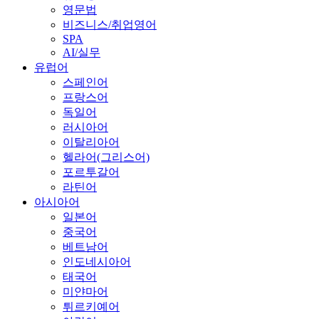
영문법
비즈니스/취업영어
SPA
AI/실무
유럽어
스페인어
프랑스어
독일어
러시아어
이탈리아어
헬라어(그리스어)
포르투갈어
라틴어
아시아어
일본어
중국어
베트남어
인도네시아어
태국어
미얀마어
튀르키예어