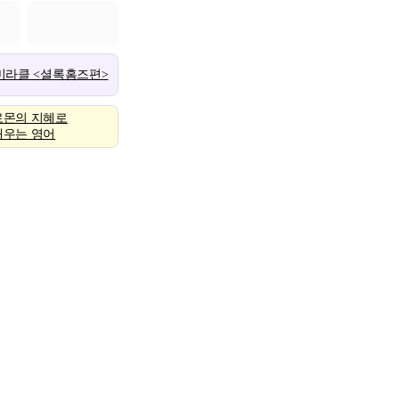
 미라클 <셜록홈즈편>
로몬의 지혜로
배우는 영어