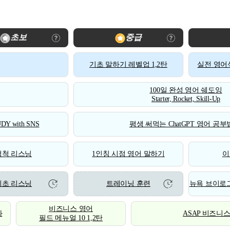
초보
중급
기초 말하기 레벨업 1,2탄
실전 영어식
100일 완성 영어 쉐도잉
Starter, Rocket, Skill-Up
DY with SNS
평생 써먹는 ChatGPT 영어 공부법
척척 리스닝
1인칭 시점 영어 말하기
이
기초 리스닝
트레이닝 훈련
뉴욕 브이로그
비즈니스 영어
화
ASAP 비즈니
필드 메뉴얼 10 1,2탄