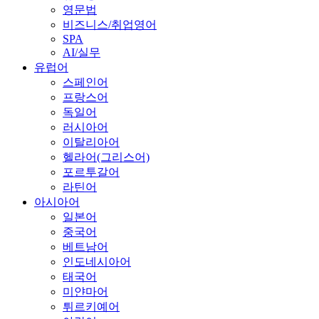
영문법
비즈니스/취업영어
SPA
AI/실무
유럽어
스페인어
프랑스어
독일어
러시아어
이탈리아어
헬라어(그리스어)
포르투갈어
라틴어
아시아어
일본어
중국어
베트남어
인도네시아어
태국어
미얀마어
튀르키예어