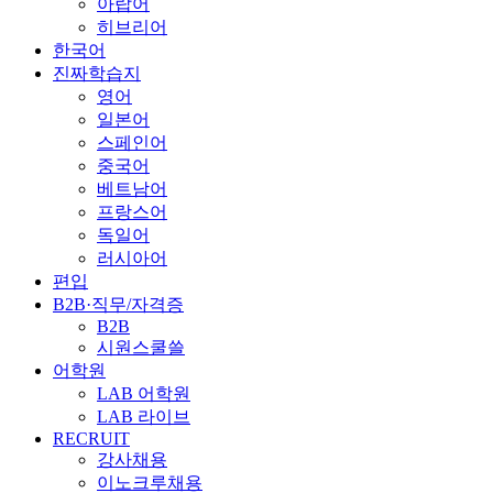
아랍어
히브리어
한국어
진짜학습지
영어
일본어
스페인어
중국어
베트남어
프랑스어
독일어
러시아어
편입
B2B·직무/자격증
B2B
시원스쿨쓸
어학원
LAB 어학원
LAB 라이브
RECRUIT
강사채용
이노크루채용