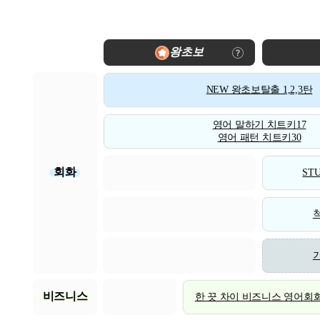
왕초보
NEW 왕초보탈출 1,2,3탄
영어 말하기 치트키17
영어 패턴 치트키30
회화
STU
비즈니스
한 끗 차이 비즈니스 영어회