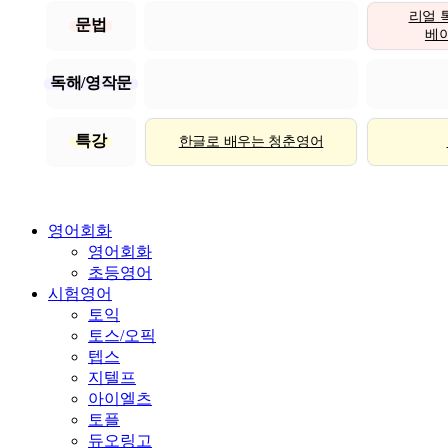
리얼 
문법
베이직
독해/영작문
특강
한글로 배우는 청춘영어
영어회화
영어회화
초등영어
시험영어
토익
토스/오픽
텝스
지텔프
아이엘츠
토플
듀오링고