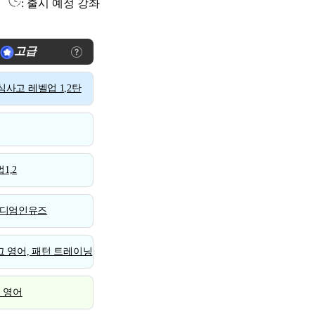
: 출시 예정 강좌
고급
사고 레벨업 1,2탄
1,2
디엄인유즈
 영어, 패턴 트레이닝
스 영어