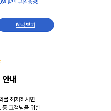
0원 할인 쿠폰 증정!
혜택 받기
 안내
동의를 해제하시면
보
등 고객님을 위한