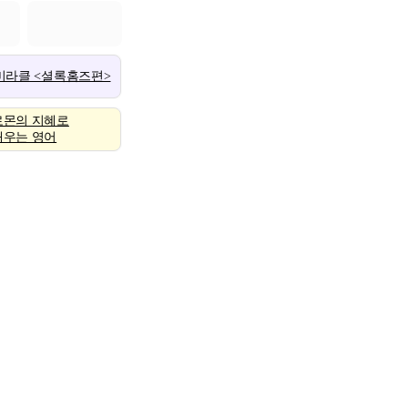
 미라클 <셜록홈즈편>
로몬의 지혜로
배우는 영어