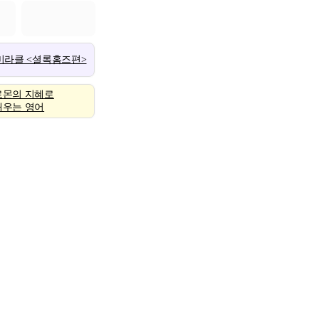
 미라클 <셜록홈즈편>
로몬의 지혜로
배우는 영어