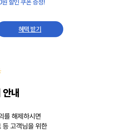
0원 할인 쿠폰 증정!
혜택 받기
 안내
동의를 해제하시면
보
등 고객님을 위한