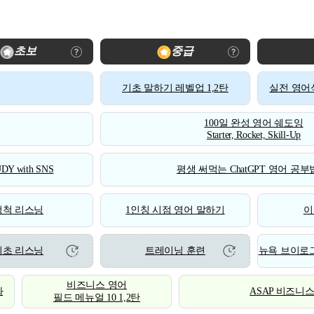
초보
중급
기초 말하기 레벨업 1,2탄
실전 영어식
100일 완성 영어 쉐도잉
Starter, Rocket, Skill-Up
DY with SNS
평생 써먹는 ChatGPT 영어 공부법
척척 리스닝
1인칭 시점 영어 말하기
이
기초 리스닝
트레이닝 훈련
뉴욕 브이로그
비즈니스 영어
화
ASAP 비즈니
필드 메뉴얼 10 1,2탄