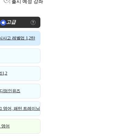
: 출시 예정 강좌
고급
사고 레벨업 1,2탄
1,2
디엄인유즈
 영어, 패턴 트레이닝
스 영어