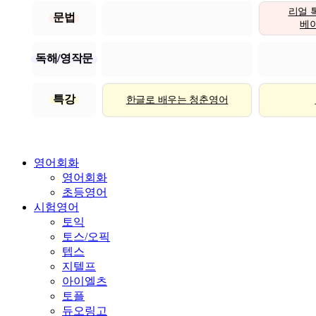
리얼 
문법
베이직
독해/영작문
특강
한글로 배우는 청춘영어
영어회화
영어회화
초등영어
시험영어
토익
토스/오픽
텝스
지텔프
아이엘츠
토플
듀오링고