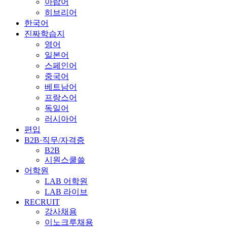
아랍어
히브리어
한국어
진짜학습지
영어
일본어
스페인어
중국어
베트남어
프랑스어
독일어
러시아어
편입
B2B·직무/자격증
B2B
시원스쿨쓸
어학원
LAB 어학원
LAB 라이브
RECRUIT
강사채용
이노크루채용