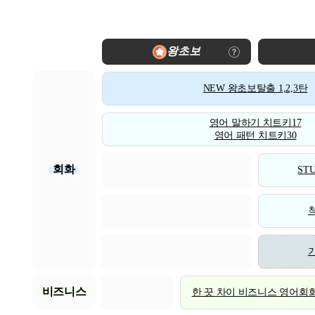
왕초보
NEW 왕초보탈출 1,2,3탄
영어 말하기 치트키17
영어 패턴 치트키30
회화
STU
비즈니스
한 끗 차이 비즈니스 영어회