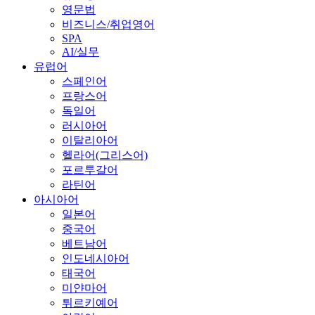
영문법
비즈니스/취업영어
SPA
AI/실무
유럽어
스페인어
프랑스어
독일어
러시아어
이탈리아어
헬라어(그리스어)
포르투갈어
라틴어
아시아어
일본어
중국어
베트남어
인도네시아어
태국어
미얀마어
튀르키예어