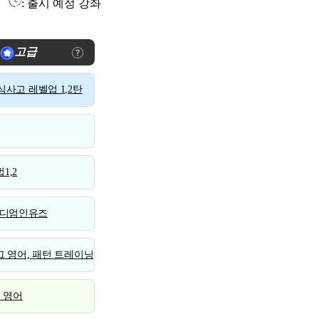
: 출시 예정 강좌
고급
사고 레벨업 1,2탄
1,2
디엄인유즈
 영어, 패턴 트레이닝
스 영어