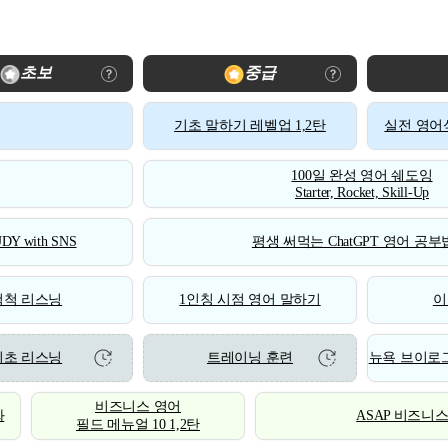
초보
중급
기초 말하기 레벨업 1,2탄
실전 영어식
100일 완성 영어 쉐도잉
Starter, Rocket, Skill-Up
DY with SNS
평생 써먹는 ChatGPT 영어 공부법
척척 리스닝
1인칭 시점 영어 말하기
이
기초 리스닝
트레이닝 훈련
뉴욕 브이로그
비즈니스 영어
화
ASAP 비즈니
필드 메뉴얼 10 1,2탄