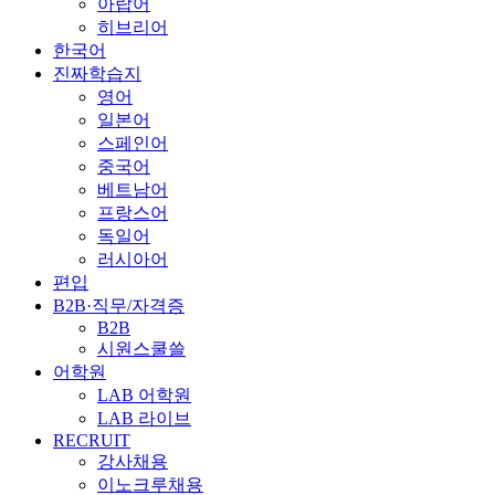
아랍어
히브리어
한국어
진짜학습지
영어
일본어
스페인어
중국어
베트남어
프랑스어
독일어
러시아어
편입
B2B·직무/자격증
B2B
시원스쿨쓸
어학원
LAB 어학원
LAB 라이브
RECRUIT
강사채용
이노크루채용