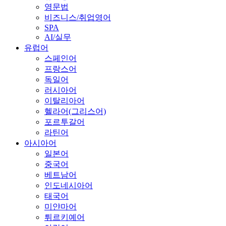
영문법
비즈니스/취업영어
SPA
AI/실무
유럽어
스페인어
프랑스어
독일어
러시아어
이탈리아어
헬라어(그리스어)
포르투갈어
라틴어
아시아어
일본어
중국어
베트남어
인도네시아어
태국어
미얀마어
튀르키예어