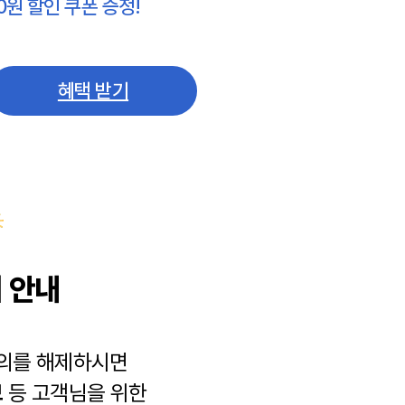
0원 할인 쿠폰 증정!
혜택 받기
 안내
동의를 해제하시면
보
등 고객님을 위한