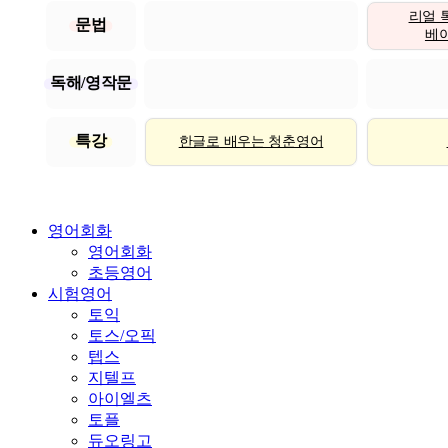
리얼 
문법
베이직
독해/영작문
특강
한글로 배우는 청춘영어
영어회화
영어회화
초등영어
시험영어
토익
토스/오픽
텝스
지텔프
아이엘츠
토플
듀오링고