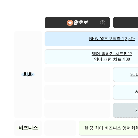
왕초보
NEW 왕초보탈출 1,2,3탄
영어 말하기 치트키17
영어 패턴 치트키30
회화
STU
비즈니스
한 끗 차이 비즈니스 영어회