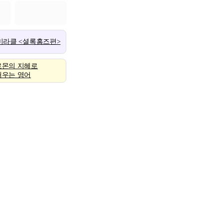
 미라클 <셜록홈즈편>
로몬의 지혜로
배우는 영어