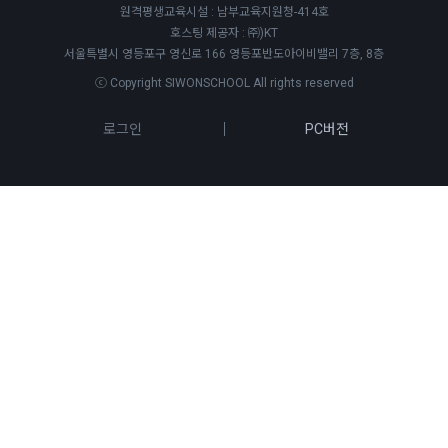
원격평생교육시설 : 남부교육지원청-414호
호스팅 제공자 : ㈜)KT
서울특별시 영등포구 영신로 166 영등포반도아이비밸리 7층, 8층
ⓒ Copyright SIWONSCHOOL All rights reserved
로그인
PC버전